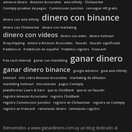
adsense dinero
Amazon Associates
axie infinity
Clickworker
Cointiply pruebas de pagos
Commission Junction
conseguir nft gratis
dinero con binance
dinero con axie infinity
dinero con Clickworker
dinero con marketing
dinero con videos
dinero con webs
dinero hotmart
Dropshipping
enlace a Amazon Associates
faucets
faucets significado
freebitco.in
freebitcoin en español
freebitco registro
Freecash
ganar dinero
free cash internet
ganar con marketing
ganar dinero binance
google adsense
guia axie infinity
hotmart
info sobre Amazon Associates
marketing de afiliados
marketing hotmart
microtareas
pagos Cointiply
plataformas Learn & Earn
que es ClickBank
que es un faucets
registro Amazon Associates
registro ClickBank
registro Commission Junction
registro en Clickworker
registro en Cointiply
registro en Freecash
remotasks dinero
remotasks registro
Bienvenidos a www.ganardinero.com.uy un blog dedicado al