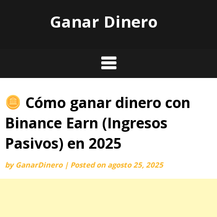
Skip
Ganar Dinero
to
content
Cómo ganar dinero con
Binance Earn (Ingresos
Pasivos) en 2025
by
GanarDinero
|
Posted on
agosto 25, 2025