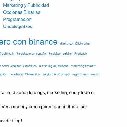
Marketing y Publicidad
Opciones Binarias
Programacion
Uncategorized
ero con binance
dinero con Clickworker
freebitco.in
freebitcoin en español
freebitco registro
Freecash
fo sobre Amazon Associates
marketing de afiliados
marketing hotmart
nction
registro en Clickworker
registro en Cointiply
registro en Freecash
como diseño de blogs, marketing, seo y todo el
darán a saber y como poder ganar dinero por
as de blog!