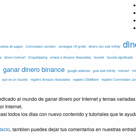
din
pruebas de pagos
Commission Junction
conseguir nft gratis
dinero con axie infinity
s
dinero hotmart
Dropshipping
enlace a Amazon Associates
faucets
faucets significado
o
ganar dinero binance
google adsense
guia axie infinity
hotmart
in
que es un faucets
registro Amazon Associates
registro ClickBank
registro Commission Ju
icado al mundo de ganar dinero por Internet y temas variadas 
r Internet.
asi todos los dias con nuevo contenido y tutoriales que te ayu
tacto
, tambien puedes dejar tus comentarios en nuestras entrad