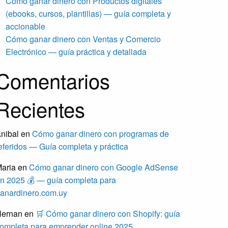
Cómo ganar dinero con Productos digitales
(ebooks, cursos, plantillas) — guía completa y
accionable
Cómo ganar dinero con Ventas y Comercio
Electrónico — guía práctica y detallada
Comentarios
Recientes
nibal
en
Cómo ganar dinero con programas de
eferidos — Guía completa y práctica
aria
en
Cómo ganar dinero con Google AdSense
n 2025 💰 — guía completa para
anardinero.com.uy
ernan
en
🛒 Cómo ganar dinero con Shopify: guía
ompleta para emprender online 2025