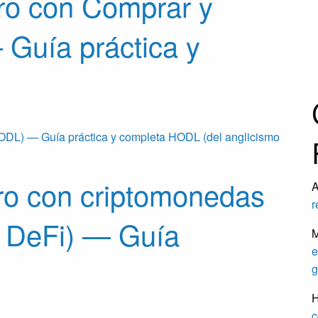
ro con Comprar y
Guía práctica y
ODL) — Guía práctica y completa HODL (del anglicismo
ro con criptomonedas
A
r
y DeFi) — Guía
M
e
g
H
c