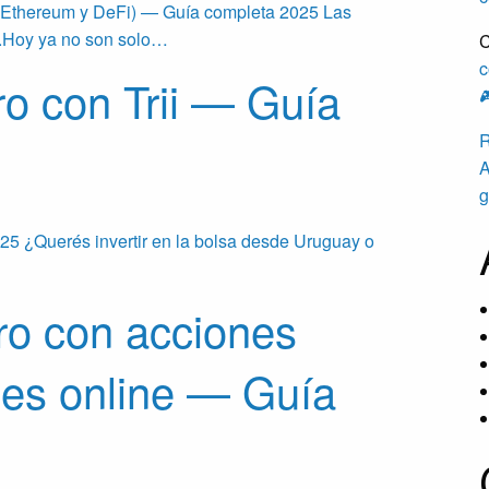
, Ethereum y DeFi) — Guía completa 2025 Las
o.Hoy ya no son solo…
C
c
o con Trii — Guía

R
A
g
25 ¿Querés invertir en la bolsa desde Uruguay o
ro con acciones
ones online — Guía