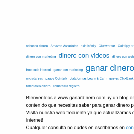
adsense dinero
Amazon Associates
axie infinity
Clickworker
Cointiply 
dinero con videos
dinero con marketing
dinero con web
ganar diner
free cash internet
ganar con marketing
microtareas
pagos Cointiply
plataformas Learn & Earn
que es ClickBank
remotasks dinero
remotasks registro
Bienvenidos a www.ganardinero.com.uy un blog ded
contenido que necesitas saber para ganar dinero po
Visita nuestra web frecuente ya que actualizamos c
Internet!
Cualquier consulta no dudes en escribirnos en
con