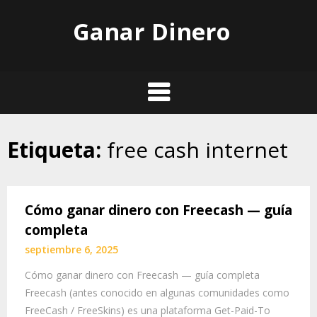
Skip
Ganar Dinero
to
content
Etiqueta:
free cash internet
Cómo ganar dinero con Freecash — guía
completa
septiembre 6, 2025
Cómo ganar dinero con Freecash — guía completa
Freecash (antes conocido en algunas comunidades como
FreeCash / FreeSkins) es una plataforma Get-Paid-To