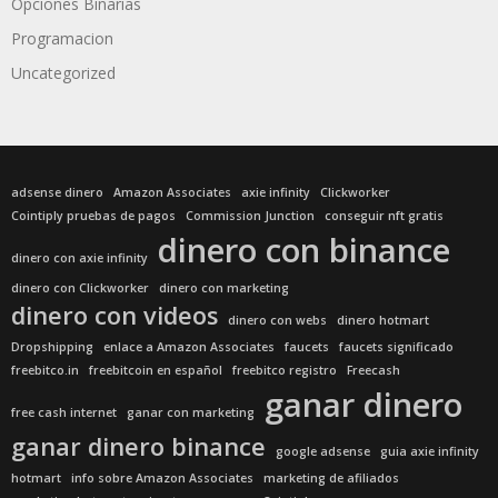
Opciones Binarias
Programacion
Uncategorized
adsense dinero
Amazon Associates
axie infinity
Clickworker
Cointiply pruebas de pagos
Commission Junction
conseguir nft gratis
dinero con binance
dinero con axie infinity
dinero con Clickworker
dinero con marketing
dinero con videos
dinero con webs
dinero hotmart
Dropshipping
enlace a Amazon Associates
faucets
faucets significado
freebitco.in
freebitcoin en español
freebitco registro
Freecash
ganar dinero
free cash internet
ganar con marketing
ganar dinero binance
google adsense
guia axie infinity
hotmart
info sobre Amazon Associates
marketing de afiliados