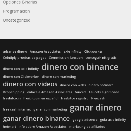
Opciones Binarias
Programacion
Uncategorized
adsense dinero
Amazon Associates
axie infinity
Clickworker
Cointiply pruebas de pagos
Commission Junction
conseguir nft gratis
dinero con binance
dinero con axie infinity
dinero con Clickworker
dinero con marketing
dinero con videos
dinero con webs
dinero hotmart
Dropshipping
enlace a Amazon Associates
faucets
faucets significado
freebitco.in
freebitcoin en español
freebitco registro
Freecash
ganar dinero
free cash internet
ganar con marketing
ganar dinero binance
google adsense
guia axie infinity
hotmart
info sobre Amazon Associates
marketing de afiliados