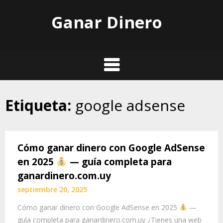
Skip
Ganar Dinero
to
content
Etiqueta:
google adsense
Cómo ganar dinero con Google AdSense
en 2025
— guía completa para
ganardinero.com.uy
septiembre 20, 2025
Cómo ganar dinero con Google AdSense en 2025
—
guía completa para ganardinero.com.uy ¿Tienes una web