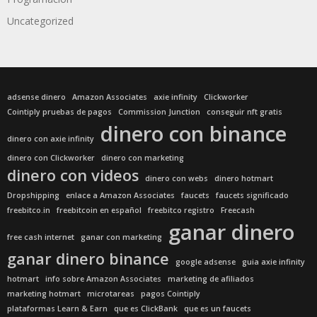
Uncategorized
adsense dinero
Amazon Associates
axie infinity
Clickworker
Cointiply pruebas de pagos
Commission Junction
conseguir nft gratis
dinero con binance
dinero con axie infinity
dinero con Clickworker
dinero con marketing
dinero con videos
dinero con webs
dinero hotmart
Dropshipping
enlace a Amazon Associates
faucets
faucets significado
freebitco.in
freebitcoin en español
freebitco registro
Freecash
ganar dinero
free cash internet
ganar con marketing
ganar dinero binance
google adsense
guia axie infinity
hotmart
info sobre Amazon Associates
marketing de afiliados
marketing hotmart
microtareas
pagos Cointiply
plataformas Learn & Earn
que es ClickBank
que es un faucets