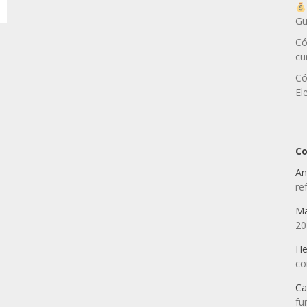
Gu
Có
cu
Có
El
Co
An
re
Ma
2
He
co
Ca
fu