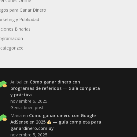
versiones Online
egos para Ganar Dinero
rketing y Publicidad
ciones Binarias
ogramacion
categorized
Anibal
en
Cómo ganar dinero con
programas de referidos — Guía completa
y práctica
noviembre 6, 2025
Genial buen post
Maria
en
Cómo ganar dinero con Google
AdSense en 2025
— guía completa para
ganardinero.com.uy
noviembre 5, 2025