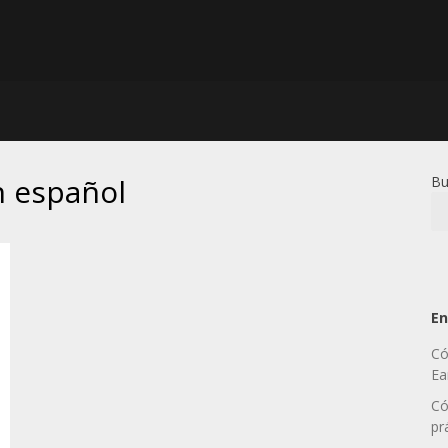
n español
Bu
En
Có
Ea
Có
pr