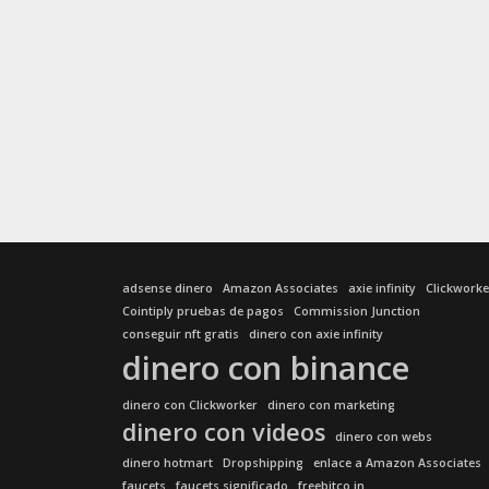
adsense dinero
Amazon Associates
axie infinity
Clickworke
Cointiply pruebas de pagos
Commission Junction
conseguir nft gratis
dinero con axie infinity
dinero con binance
dinero con Clickworker
dinero con marketing
dinero con videos
dinero con webs
dinero hotmart
Dropshipping
enlace a Amazon Associates
faucets
faucets significado
freebitco.in