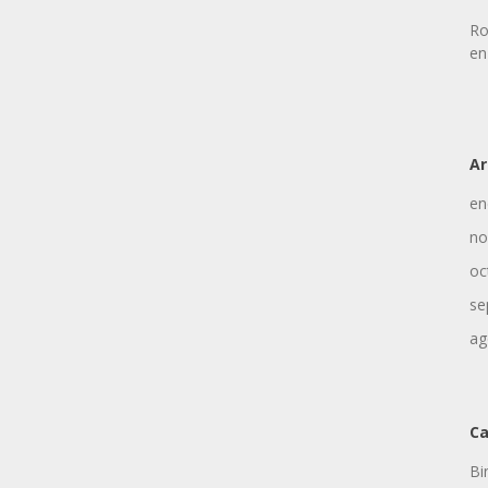
Ro
en
Ar
en
no
oc
se
ag
Ca
Bi