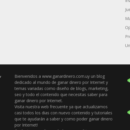
In
Ju
Ma
Op
Pr
Un
Bienvenidos a www.ganardinero.com.uy un blog
r
dedicado al mundo de ganar dinero por Internet y
temas variadas como diseño de blogs, marketing,
seo y todo el contenido que necesitas saber para
ganar dinero por Internet.
Visita nuestra web frecuente ya que actualizamos
casi todos los dias con nuevo contenido y tutoriales
que te ayudarán a saber y como poder ganar dinero
por Internet!