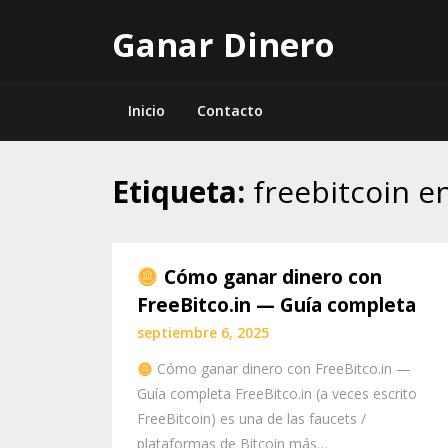
Skip
Ganar Dinero
to
content
Inicio
Contacto
Etiqueta:
freebitcoin e
Cómo ganar dinero con
FreeBitco.in — Guía completa
septiembre 6, 2025
Cómo ganar dinero con FreeBitco.in —
Guía completa FreeBitco.in (a veces escrito
FreeBitcoin) es una de las faucets /
plataformas de Bitcoin más…