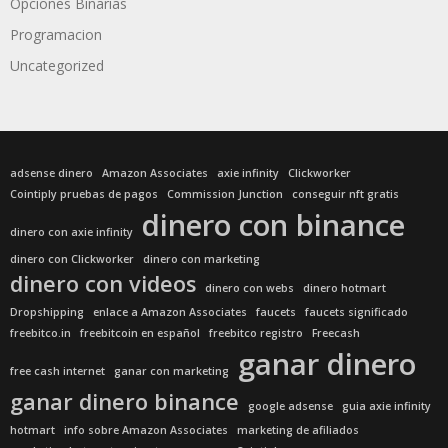
Opciones Binarias
Programacion
Uncategorized
adsense dinero
Amazon Associates
axie infinity
Clickworker
Cointiply pruebas de pagos
Commission Junction
conseguir nft gratis
dinero con binance
dinero con axie infinity
dinero con Clickworker
dinero con marketing
dinero con videos
dinero con webs
dinero hotmart
Dropshipping
enlace a Amazon Associates
faucets
faucets significado
freebitco.in
freebitcoin en español
freebitco registro
Freecash
ganar dinero
free cash internet
ganar con marketing
ganar dinero binance
google adsense
guia axie infinity
hotmart
info sobre Amazon Associates
marketing de afiliados