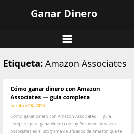
Skip
Ganar Dinero
to
content
Etiqueta:
Amazon Associates
Cómo ganar dinero con Amazon
Associates — guía completa
octubre 28, 2025
Cómo ganar dinero con Amazon Associates — guía
completa para ganardinero.com.uy Resumen: Amazon
Associates es el programa de afiliados de Amazon que te