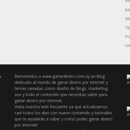
In
Ju
Ma
Op
Pr
Un
Bienvenidos a www.ganardinero.com.uy un blog
r
dedicado al mundo de ganar dinero por Internet y
temas variadas como diseño de blogs, marketing,
seo y todo el contenido que necesitas saber para
ganar dinero por Internet.
Visita nuestra web frecuente ya que actualizamos
casi todos los dias con nuevo contenido y tutoriales
que te ayudarán a saber y como poder ganar dinero
por Internet!