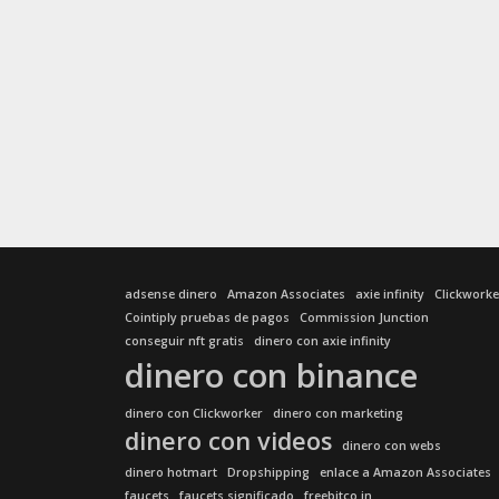
adsense dinero
Amazon Associates
axie infinity
Clickworke
Cointiply pruebas de pagos
Commission Junction
conseguir nft gratis
dinero con axie infinity
dinero con binance
dinero con Clickworker
dinero con marketing
dinero con videos
dinero con webs
dinero hotmart
Dropshipping
enlace a Amazon Associates
faucets
faucets significado
freebitco.in