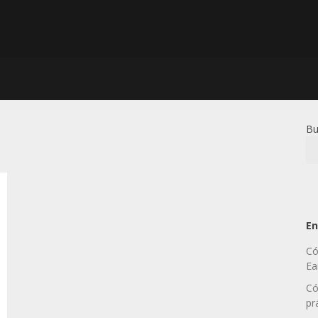
Bu
En
Có
Ea
Có
pr