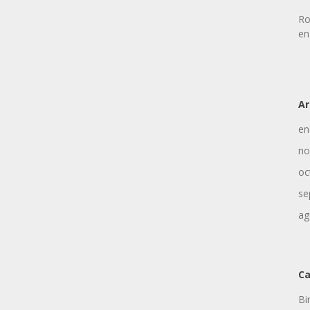
Ro
en
Ar
en
no
oc
se
ag
Ca
Bi