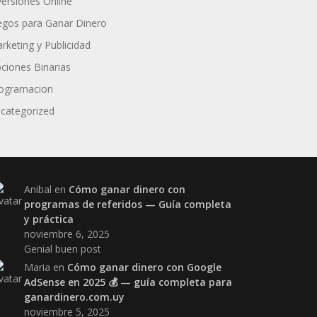
versiones Online
egos para Ganar Dinero
rketing y Publicidad
ciones Binarias
ogramacion
categorized
Anibal
en
Cómo ganar dinero con
programas de referidos — Guía completa
y práctica
noviembre 6, 2025
Genial buen post
Maria
en
Cómo ganar dinero con Google
AdSense en 2025 💰 — guía completa para
ganardinero.com.uy
noviembre 5, 2025