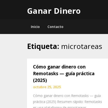
Skip
Ganar Dinero
to
content
Inicio
Contacto
Etiqueta:
microtareas
Cómo ganar dinero con
Remotasks — guía práctica
(2025)
octubre 25, 2025
Cómo ganar dinero con Remotasks — guía
práctica (2025) Resumen rápido: Remotasks
es una plataforma de microtareas