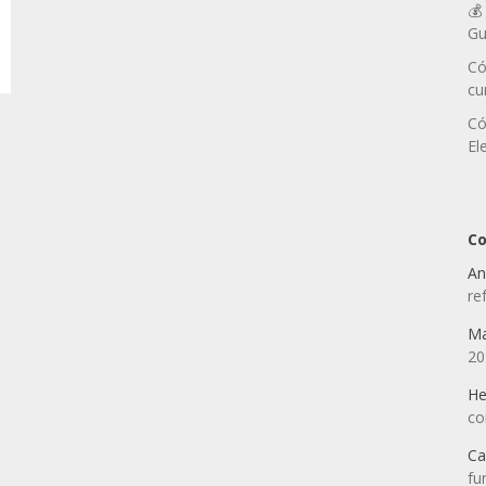
💰
Gu
Có
cu
Có
El
Co
An
re
Ma
20
He
co
Ca
fu