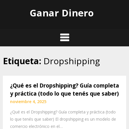
Skip
Ganar Dinero
to
content
Etiqueta:
Dropshipping
¿Qué es el Dropshipping? Guía completa
y práctica (todo lo que tenés que saber)
noviembre 4, 2025
¿Qué es el Dropshipping? Guía completa y práctica (todo
lo que tenés que saber) El dropshipping es un modelo de
comercio electrónico en el…