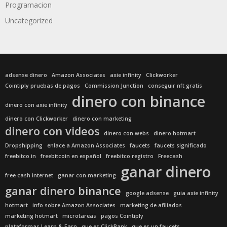
Programacion
Uncategorized
adsense dinero
Amazon Associates
axie infinity
Clickworker
Cointiply pruebas de pagos
Commission Junction
conseguir nft gratis
dinero con binance
dinero con axie infinity
dinero con Clickworker
dinero con marketing
dinero con videos
dinero con webs
dinero hotmart
Dropshipping
enlace a Amazon Associates
faucets
faucets significado
freebitco.in
freebitcoin en español
freebitco registro
Freecash
ganar dinero
free cash internet
ganar con marketing
ganar dinero binance
google adsense
guia axie infinity
hotmart
info sobre Amazon Associates
marketing de afiliados
marketing hotmart
microtareas
pagos Cointiply
plataformas Learn & Earn
que es ClickBank
que es un faucets