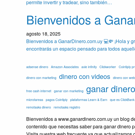
permite invertir y tradear, sino también…
Bienvenidos a Gana
agosto 18, 2025
Bienvenidos a GanarDinero.com.uy 💻💸 ¡Hola y gr
encontrarás un espacio pensado para todos aquel
adsense dinero
Amazon Associates
axie infinity
Clickworker
Cointiply 
dinero con videos
dinero con marketing
dinero con web
ganar diner
free cash internet
ganar con marketing
microtareas
pagos Cointiply
plataformas Learn & Earn
que es ClickBank
remotasks dinero
remotasks registro
Bienvenidos a www.ganardinero.com.uy un blog ded
contenido que necesitas saber para ganar dinero po
Visita nuestra web frecuente ya que actualizamos c