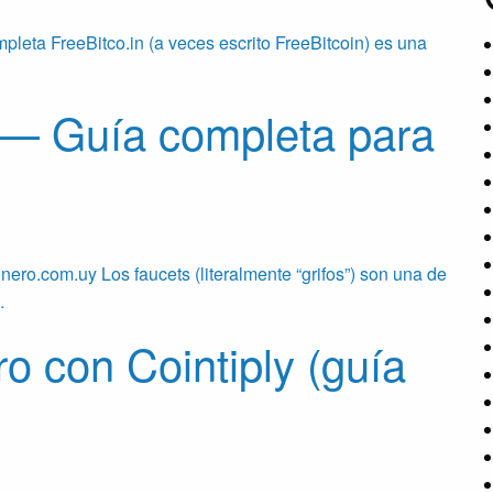
leta FreeBitco.in (a veces escrito FreeBitcoin) es una
 — Guía completa para
ro.com.uy Los faucets (literalmente “grifos”) son una de
…
o con Cointiply (guía