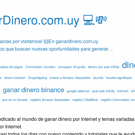
rDinero.com.uy 💻💸
acias por visitarnos! 🙌En ganardinero.com.uy
los que buscan nuevas oportunidades para generar…
din
pruebas de pagos
Commission Junction
conseguir nft gratis
dinero con axie infinity
s
dinero hotmart
Dropshipping
enlace a Amazon Associates
faucets
faucets significado
o
ganar dinero binance
google adsense
guia axie infinity
hotmart
in
que es un faucets
registro Amazon Associates
registro ClickBank
registro Commission Ju
icado al mundo de ganar dinero por Internet y temas variadas 
r Internet.
asi todos los dias con nuevo contenido y tutoriales que te ayu