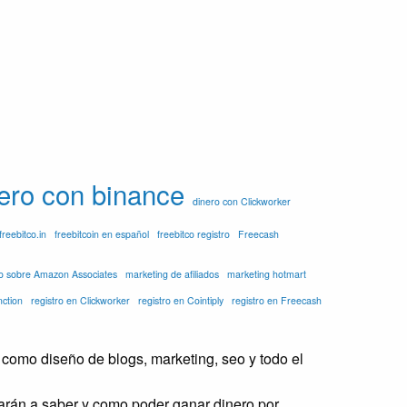
ero con binance
dinero con Clickworker
freebitco.in
freebitcoin en español
freebitco registro
Freecash
fo sobre Amazon Associates
marketing de afiliados
marketing hotmart
nction
registro en Clickworker
registro en Cointiply
registro en Freecash
como diseño de blogs, marketing, seo y todo el
darán a saber y como poder ganar dinero por