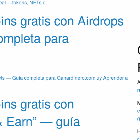
 real —tokens, NFTs o…
ns gratis con Airdrops
ompleta para
cets — Guía completa para Ganardinero.com.uy Aprender a
A
r
ins gratis con
M
e
& Earn” — guía
g
H
c