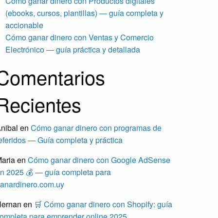
Cómo ganar dinero con Productos digitales
(ebooks, cursos, plantillas) — guía completa y
accionable
Cómo ganar dinero con Ventas y Comercio
Electrónico — guía práctica y detallada
Comentarios
Recientes
nibal
en
Cómo ganar dinero con programas de
eferidos — Guía completa y práctica
aria
en
Cómo ganar dinero con Google AdSense
n 2025 💰 — guía completa para
anardinero.com.uy
ernan
en
🛒 Cómo ganar dinero con Shopify: guía
ompleta para emprender online 2025