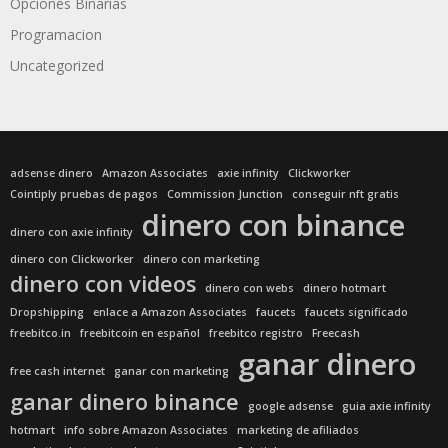
Opciones Binarias
Programacion
Uncategorized
adsense dinero
Amazon Associates
axie infinity
Clickworker
Cointiply pruebas de pagos
Commission Junction
conseguir nft gratis
dinero con binance
dinero con axie infinity
dinero con Clickworker
dinero con marketing
dinero con videos
dinero con webs
dinero hotmart
Dropshipping
enlace a Amazon Associates
faucets
faucets significado
freebitco.in
freebitcoin en español
freebitco registro
Freecash
ganar dinero
free cash internet
ganar con marketing
ganar dinero binance
google adsense
guia axie infinity
hotmart
info sobre Amazon Associates
marketing de afiliados