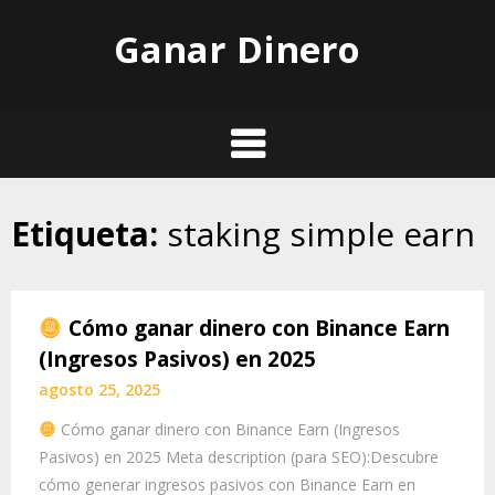
Skip
Ganar Dinero
to
content
Etiqueta:
staking simple earn
Cómo ganar dinero con Binance Earn
(Ingresos Pasivos) en 2025
agosto 25, 2025
Cómo ganar dinero con Binance Earn (Ingresos
Pasivos) en 2025 Meta description (para SEO):Descubre
cómo generar ingresos pasivos con Binance Earn en