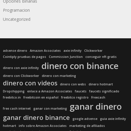
Opciones Binarias
Programacion
Uncategorized
adsense dinero
Amazon Associates
axie infinity
Clickworker
Cointiply pruebas de pagos
Commission Junction
conseguir nft gratis
dinero con binance
dinero con axie infinity
dinero con Clickworker
dinero con marketing
dinero con videos
dinero con webs
dinero hotmart
Dropshipping
enlace a Amazon Associates
faucets
faucets significado
freebitco.in
freebitcoin en español
freebitco registro
Freecash
ganar dinero
free cash internet
ganar con marketing
ganar dinero binance
google adsense
guia axie infinity
hotmart
info sobre Amazon Associates
marketing de afiliados