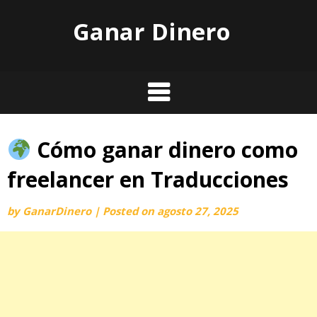
Skip
Ganar Dinero
to
content
Cómo ganar dinero como
freelancer en Traducciones
by
GanarDinero
|
Posted on
agosto 27, 2025