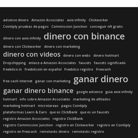
adsense dinero
Amazon Associates
axie infinity
Clickworker
Cointiply pruebas de pagos
Commission Junction
conseguir nft gratis
dinero con binance
dinero con axie infinity
dinero con Clickworker
dinero con marketing
dinero con videos
dinero con webs
dinero hotmart
Dropshipping
enlace a Amazon Associates
faucets
faucets significado
freebitco.in
freebitcoin en español
freebitco registro
Freecash
ganar dinero
free cash internet
ganar con marketing
ganar dinero binance
google adsense
guia axie infinity
hotmart
info sobre Amazon Associates
marketing de afiliados
marketing hotmart
microtareas
pagos Cointiply
plataformas Learn & Earn
que es ClickBank
que es un faucets
registro Amazon Associates
registro ClickBank
registro Commission Junction
registro en Clickworker
registro en Cointiply
registro en Freecash
remotasks dinero
remotasks registro