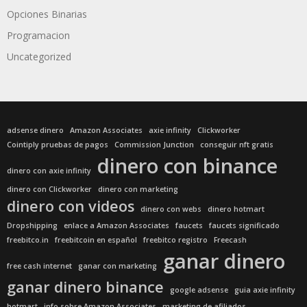
Opciones Binarias
Programacion
Uncategorized
adsense dinero
Amazon Associates
axie infinity
Clickworker
Cointiply pruebas de pagos
Commission Junction
conseguir nft gratis
dinero con binance
dinero con axie infinity
dinero con Clickworker
dinero con marketing
dinero con videos
dinero con webs
dinero hotmart
Dropshipping
enlace a Amazon Associates
faucets
faucets significado
freebitco.in
freebitcoin en español
freebitco registro
Freecash
ganar dinero
free cash internet
ganar con marketing
ganar dinero binance
google adsense
guia axie infinity
hotmart
info sobre Amazon Associates
marketing de afiliados