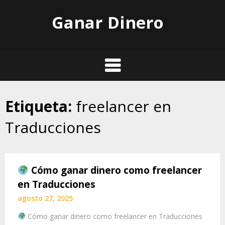
Skip
Ganar Dinero
to
content
Etiqueta:
freelancer en
Traducciones
Cómo ganar dinero como freelancer
en Traducciones
agosto 27, 2025
Cómo ganar dinero como freelancer en Traducciones