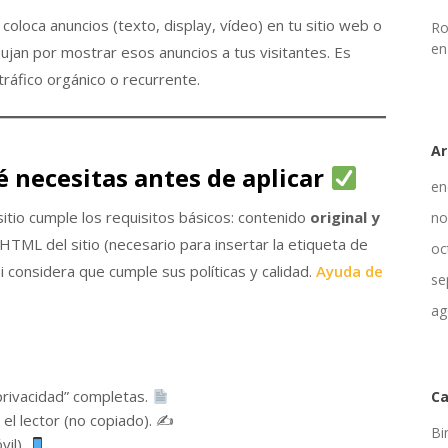
loca anuncios (texto, display, vídeo) en tu sitio web o
Ro
en
ujan por mostrar esos anuncios a tus visitantes. Es
tráfico orgánico o recurrente.
Ar
é necesitas antes de aplicar
en
itio cumple los requisitos básicos: contenido
original y
no
 HTML del sitio (necesario para insertar la etiqueta de
oc
si considera que cumple sus políticas y calidad.
Ayuda de
se
ag
 privacidad” completas.
Ca
el lector (no copiado). ✍️
Bi
vil).