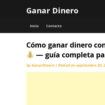
Skip
Ganar Dinero
to
content
Inicio
Contacto
Cómo ganar dinero con
— guía completa pa
by
GanarDinero
|
Posted on
septiembre 20, 