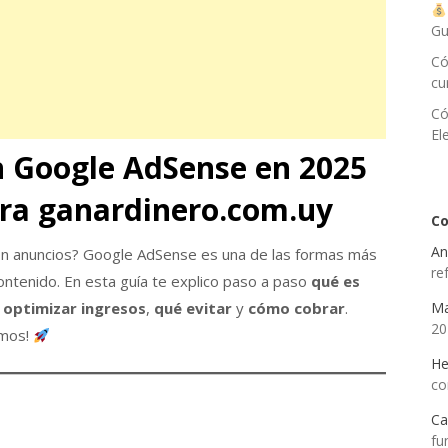
Gu
Có
cu
Có
El
 Google AdSense en 2025
ra ganardinero.com.uy
Co
An
on anuncios? Google AdSense es una de las formas más
re
ontenido. En esta guía te explico paso a paso
qué es
optimizar ingresos
,
qué evitar
y
cómo cobrar
.
Ma
2
amos!
He
co
Ca
fu