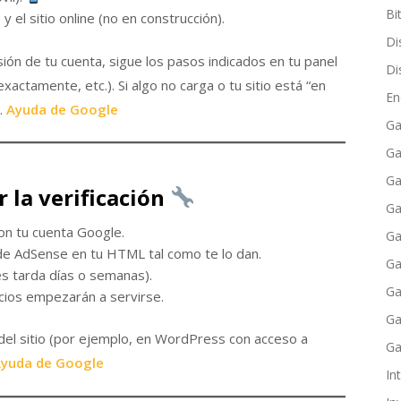
Bi
 el sitio online (no en construcción).
Di
isión de tu cuenta, sigue los pasos indicados en tu panel
Di
actamente, etc.). Si algo no carga o tu sitio está “en
En
d.
Ayuda de Google
Ga
Ga
Ga
 la verificación
Ga
on tu cuenta Google.
Ga
 de AdSense en tu HTML tal como te lo dan.
Ga
ces tarda días o semanas).
Ga
cios empezarán a servirse.
Ga
del sitio (por ejemplo, en WordPress con acceso a
Ga
yuda de Google
Int