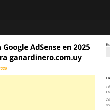
 Google AdSense en 2025
Bu
ra ganardinero.com.uy
2025
En
Có
Ea
Có
pr