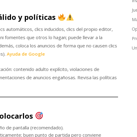
In
Ju
álido y políticas
Ma
ics automáticos, clics inducidos, clics del propio editor,
Op
 ni fomentes que otros lo hagan; puede llevar a la
Pr
demás, coloca los anuncios de forma que no causen clics
Un
s).
Ayuda de Google
ción: contenido adulto explícito, violaciones de
ementaciones de anuncios engañosas. Revisa las políticas
colocarlos
año de pantalla (recomendado).
áticamente; buen punto de partida pero conviene