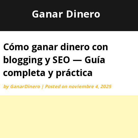
Skip
Ganar Dinero
to
content
Cómo ganar dinero con
blogging y SEO — Guía
completa y práctica
by
GanarDinero
|
Posted on
noviembre 4, 2025