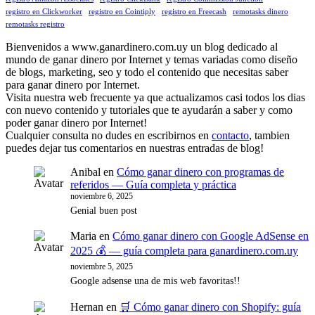
registro en Clickworker
registro en Cointiply
registro en Freecash
remotasks dinero
remotasks registro
Bienvenidos a www.ganardinero.com.uy un blog dedicado al
mundo de ganar dinero por Internet y temas variadas como diseño
de blogs, marketing, seo y todo el contenido que necesitas saber
para ganar dinero por Internet.
Visita nuestra web frecuente ya que actualizamos casi todos los dias
con nuevo contenido y tutoriales que te ayudarán a saber y como
poder ganar dinero por Internet!
Cualquier consulta no dudes en escribirnos en
contacto
, tambien
puedes dejar tus comentarios en nuestras entradas de blog!
Anibal
en
Cómo ganar dinero con programas de
referidos — Guía completa y práctica
noviembre 6, 2025
Genial buen post
Maria
en
Cómo ganar dinero con Google AdSense en
2025 💰 — guía completa para ganardinero.com.uy
noviembre 5, 2025
Google adsense una de mis web favoritas!!
Hernan
en
🛒 Cómo ganar dinero con Shopify: guía