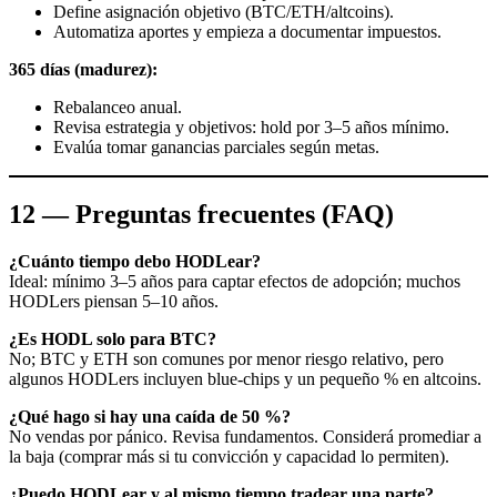
Define asignación objetivo (BTC/ETH/altcoins).
Automatiza aportes y empieza a documentar impuestos.
365 días (madurez):
Rebalanceo anual.
Revisa estrategia y objetivos: hold por 3–5 años mínimo.
Evalúa tomar ganancias parciales según metas.
12 — Preguntas frecuentes (FAQ)
¿Cuánto tiempo debo HODLear?
Ideal: mínimo 3–5 años para captar efectos de adopción; muchos
HODLers piensan 5–10 años.
¿Es HODL solo para BTC?
No; BTC y ETH son comunes por menor riesgo relativo, pero
algunos HODLers incluyen blue-chips y un pequeño % en altcoins.
¿Qué hago si hay una caída de 50 %?
No vendas por pánico. Revisa fundamentos. Considerá promediar a
la baja (comprar más si tu convicción y capacidad lo permiten).
¿Puedo HODLear y al mismo tiempo tradear una parte?