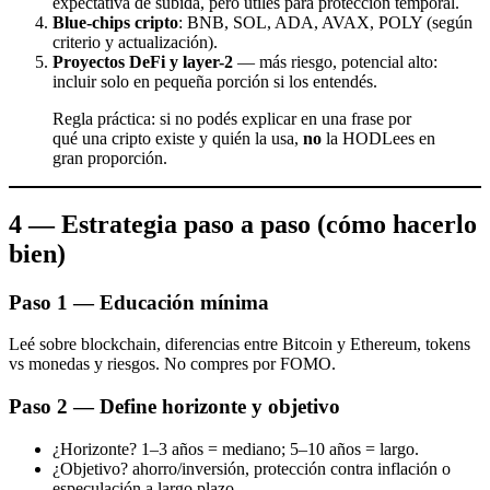
expectativa de subida, pero útiles para protección temporal.
Blue-chips cripto
: BNB, SOL, ADA, AVAX, POLY (según
criterio y actualización).
Proyectos DeFi y layer-2
— más riesgo, potencial alto:
incluir solo en pequeña porción si los entendés.
Regla práctica: si no podés explicar en una frase por
qué una cripto existe y quién la usa,
no
la HODLees en
gran proporción.
4 — Estrategia paso a paso (cómo hacerlo
bien)
Paso 1 — Educación mínima
Leé sobre blockchain, diferencias entre Bitcoin y Ethereum, tokens
vs monedas y riesgos. No compres por FOMO.
Paso 2 — Define horizonte y objetivo
¿Horizonte? 1–3 años = mediano; 5–10 años = largo.
¿Objetivo? ahorro/inversión, protección contra inflación o
especulación a largo plazo.