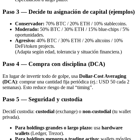
Paso 3 — Decide tu asignación de capital (ejemplos)
Conservador:
70% BTC / 20% ETH / 10% stablecoins.
Moderado:
50% BTC / 30% ETH / 15% blue-chips / 5%
oportunidades.
Agresivo:
40% BTC / 30% ETH / 20% altcoins / 10%
DeFi/token projects.
(Adapta según edad, tolerancia y situación financiera.)
Paso 4 — Compra con disciplina (DCA)
En lugar de invertir todo de golpe, usa
Dollar-Cost Averaging
(DCA)
: comprar una cantidad fija periódica (ej.: USD 50 cada 2
semanas). Esto reduce riesgo de mal “timing”.
Paso 5 — Seguridad y custodia
Decidí custodia:
custodial
(exchange) o
non-custodial
(tu wallet
privada).
Para holdings grandes o largo plazo:
usa
hardware
wallets
(Ledger, Trezor).
Para holdings menores o trading activo:
wallets móviles