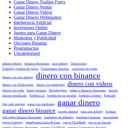
Ganar Dinero Trading Forex
Ganar Dinero Ventas
Ganar Dinero Videos
Ganar Dinero Webmasters
Inteligencia Artificial
Inversiones Online
Juegos para Ganar Dinero
Marketing y Publicidad
Opciones Binarias
Programacion
Uncategorized
adsense dinero
Amazon Associates
axie infinity
Clickworker
Cointiply pruebas de pagos
Commission Junction
conseguir nft gratis
dinero con binance
dinero con axie infinity
dinero con videos
dinero con Clickworker
dinero con marketing
dinero con webs
dinero hotmart
Dropshipping
enlace a Amazon Associates
faucets
faucets significado
freebitco.in
freebitcoin en español
freebitco registro
Freecash
ganar dinero
free cash internet
ganar con marketing
ganar dinero binance
google adsense
guia axie infinity
hotmart
info sobre Amazon Associates
marketing de afiliados
marketing hotmart
microtareas
pagos Cointiply
plataformas Learn & Earn
que es ClickBank
que es un faucets
registro Amazon Associates
registro ClickBank
registro Commission Junction