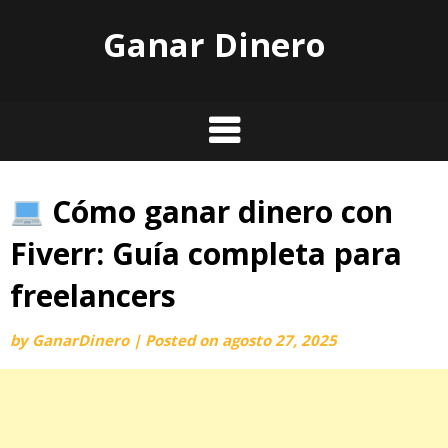
Skip
Ganar Dinero
to
content
Cómo ganar dinero con
Fiverr: Guía completa para
freelancers
by
GanarDinero
|
Posted on
agosto 27, 2025