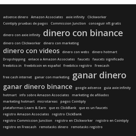
adsense dinero
Amazon Associates
axie infinity
Clickworker
Cointiply pruebas de pagos
Commission Junction
conseguir nft gratis
dinero con binance
dinero con axie infinity
dinero con Clickworker
dinero con marketing
dinero con videos
dinero con webs
dinero hotmart
Dropshipping
enlace a Amazon Associates
faucets
faucets significado
freebitco.in
freebitcoin en español
freebitco registro
Freecash
ganar dinero
free cash internet
ganar con marketing
ganar dinero binance
google adsense
guia axie infinity
hotmart
info sobre Amazon Associates
marketing de afiliados
marketing hotmart
microtareas
pagos Cointiply
plataformas Learn & Earn
que es ClickBank
que es un faucets
registro Amazon Associates
registro ClickBank
registro Commission Junction
registro en Clickworker
registro en Cointiply
registro en Freecash
remotasks dinero
remotasks registro