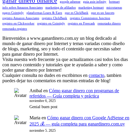
ganar dinero binance
google adsense
guia axie infinity
hotmart
info sobre Amazon Associates
marketing de afiliados
marketing hotmart
microtareas
pagos Cointiply
plataformas Learn & Earn
que es ClickBank
que es un faucets
registro Amazon Associates
registro ClickBank
registro Commission Junction
registro en Clickworker
registro en Cointiply
registro en Freecash
remotasks dinero
remotasks registro
Bienvenidos a www.ganardinero.com.uy un blog dedicado al
mundo de ganar dinero por Internet y temas variadas como diseño
de blogs, marketing, seo y todo el contenido que necesitas saber
para ganar dinero por Internet.
Visita nuestra web frecuente ya que actualizamos casi todos los dias
con nuevo contenido y tutoriales que te ayudarán a saber y como
poder ganar dinero por Internet!
Cualquier consulta no dudes en escribirnos en
contacto
, tambien
puedes dejar tus comentarios en nuestras entradas de blog!
Anibal
en
Cómo ganar dinero con programas de
referidos — Guía completa y práctica
noviembre 6, 2025
Genial buen post
Maria
en
Cómo ganar dinero con Google AdSense en
2025 💰 — guía completa para ganardinero.com.uy
noviembre 5, 2025