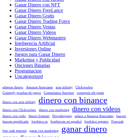
Ganar Dinero con NFT
Ganar Dinero FreeLance
Ganar Dinero Gratis
Ganar Dinero Trading Forex
Ganar Dinero Ventas
Ganar Dinero Videos
Ganar Dinero Webmasters
Inteligencia Artificial
Inversiones Online
Juegos para Ganar Dinero
Marketing y Publicidad
Opciones Binarias
Programacion
Uncategorized
adsense dinero
Amazon Associates
axie infinity
Clickworker
Cointiply pruebas de pagos
Commission Junction
conseguir nft gratis
dinero con binance
dinero con axie infinity
dinero con videos
dinero con Clickworker
dinero con marketing
dinero con webs
dinero hotmart
Dropshipping
enlace a Amazon Associates
faucets
faucets significado
freebitco.in
freebitcoin en español
freebitco registro
Freecash
ganar dinero
free cash internet
ganar con marketing