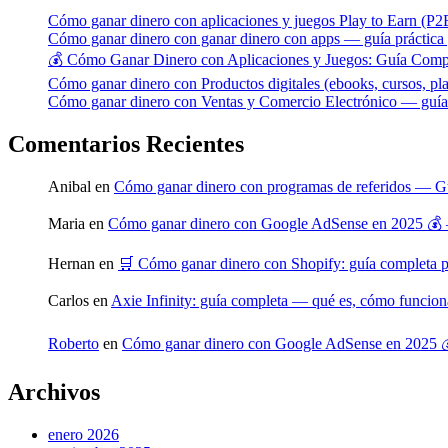
Cómo ganar dinero con aplicaciones y juegos Play to Earn (P2
Cómo ganar dinero con ganar dinero con apps — guía práctica y
💰 Cómo Ganar Dinero con Aplicaciones y Juegos: Guía Comp
Cómo ganar dinero con Productos digitales (ebooks, cursos, pla
Cómo ganar dinero con Ventas y Comercio Electrónico — guía p
Comentarios Recientes
Anibal
en
Cómo ganar dinero con programas de referidos — Gu
Maria
en
Cómo ganar dinero con Google AdSense en 2025 💰 
Hernan
en
🛒 Cómo ganar dinero con Shopify: guía completa 
Carlos
en
Axie Infinity: guía completa — qué es, cómo funcio
Roberto
en
Cómo ganar dinero con Google AdSense en 2025 
Archivos
enero 2026