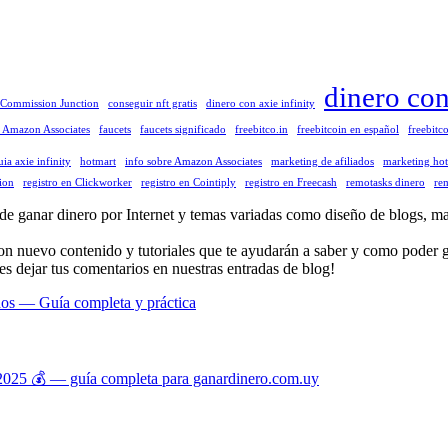
dinero co
Commission Junction
conseguir nft gratis
dinero con axie infinity
a Amazon Associates
faucets
faucets significado
freebitco.in
freebitcoin en español
freebitco
uia axie infinity
hotmart
info sobre Amazon Associates
marketing de afiliados
marketing ho
ion
registro en Clickworker
registro en Cointiply
registro en Freecash
remotasks dinero
rem
anar dinero por Internet y temas variadas como diseño de blogs, mark
con nuevo contenido y tutoriales que te ayudarán a saber y como poder g
es dejar tus comentarios en nuestras entradas de blog!
dos — Guía completa y práctica
025 💰 — guía completa para ganardinero.com.uy