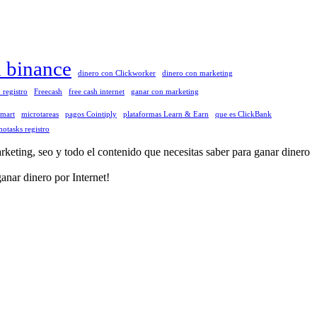
n binance
dinero con Clickworker
dinero con marketing
 registro
Freecash
free cash internet
ganar con marketing
tmart
microtareas
pagos Cointiply
plataformas Learn & Earn
que es ClickBank
otasks registro
eting, seo y todo el contenido que necesitas saber para ganar dinero
anar dinero por Internet!