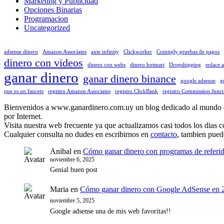
Marketing y Publicidad
Opciones Binarias
Programacion
Uncategorized
adsense dinero
Amazon Associates
axie infinity
Clickworker
Cointiply pruebas de pagos
dinero con videos
dinero con webs
dinero hotmart
Dropshipping
enlace 
ganar dinero
ganar dinero binance
google adsense
g
que es un faucets
registro Amazon Associates
registro ClickBank
registro Commission Junct
Bienvenidos a www.ganardinero.com.uy un blog dedicado al mundo de g
por Internet.
Visita nuestra web frecuente ya que actualizamos casi todos los dias 
Cualquier consulta no dudes en escribirnos en
contacto
, tambien pued
Anibal
en
Cómo ganar dinero con programas de referi
noviembre 6, 2025
Genial buen post
Maria
en
Cómo ganar dinero con Google AdSense en 2
noviembre 5, 2025
Google adsense una de mis web favoritas!!