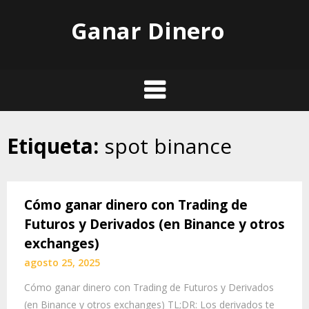
Skip
Ganar Dinero
to
content
Etiqueta:
spot binance
Cómo ganar dinero con Trading de
Futuros y Derivados (en Binance y otros
exchanges)
agosto 25, 2025
Cómo ganar dinero con Trading de Futuros y Derivados
(en Binance y otros exchanges) TL;DR: Los derivados te