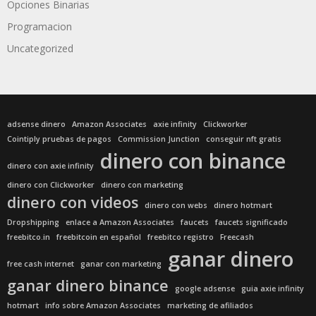
Opciones Binarias
Programacion
Uncategorized
adsense dinero
Amazon Associates
axie infinity
Clickworker
Cointiply pruebas de pagos
Commission Junction
conseguir nft gratis
dinero con binance
dinero con axie infinity
dinero con Clickworker
dinero con marketing
dinero con videos
dinero con webs
dinero hotmart
Dropshipping
enlace a Amazon Associates
faucets
faucets significado
freebitco.in
freebitcoin en español
freebitco registro
Freecash
ganar dinero
free cash internet
ganar con marketing
ganar dinero binance
google adsense
guia axie infinity
hotmart
info sobre Amazon Associates
marketing de afiliados