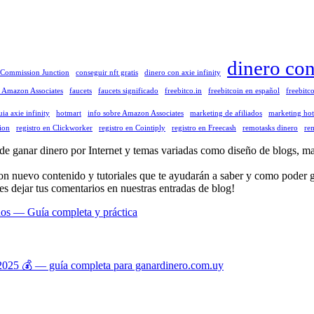
dinero co
Commission Junction
conseguir nft gratis
dinero con axie infinity
a Amazon Associates
faucets
faucets significado
freebitco.in
freebitcoin en español
freebitco
uia axie infinity
hotmart
info sobre Amazon Associates
marketing de afiliados
marketing ho
ion
registro en Clickworker
registro en Cointiply
registro en Freecash
remotasks dinero
rem
anar dinero por Internet y temas variadas como diseño de blogs, mark
con nuevo contenido y tutoriales que te ayudarán a saber y como poder g
es dejar tus comentarios en nuestras entradas de blog!
dos — Guía completa y práctica
025 💰 — guía completa para ganardinero.com.uy