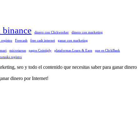
n binance
dinero con Clickworker
dinero con marketing
 registro
Freecash
free cash internet
ganar con marketing
tmart
microtareas
pagos Cointiply
plataformas Learn & Earn
que es ClickBank
otasks registro
eting, seo y todo el contenido que necesitas saber para ganar dinero
anar dinero por Internet!