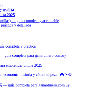
E)
 realista
leta 2025
ntillas) — guía completa y accionable
ráctica y detallada
ía completa y práctica
— guía completa para ganardinero.com.uy
para emprender online 2025
na, economía, historia y cómo empezar 🎮🐾🪙
 — guía completa para ganardinero.com.uy