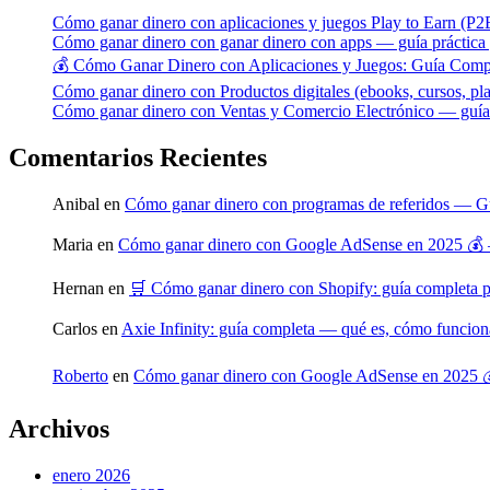
Cómo ganar dinero con aplicaciones y juegos Play to Earn (P2
Cómo ganar dinero con ganar dinero con apps — guía práctica y
💰 Cómo Ganar Dinero con Aplicaciones y Juegos: Guía Comp
Cómo ganar dinero con Productos digitales (ebooks, cursos, pla
Cómo ganar dinero con Ventas y Comercio Electrónico — guía p
Comentarios Recientes
Anibal
en
Cómo ganar dinero con programas de referidos — Gu
Maria
en
Cómo ganar dinero con Google AdSense en 2025 💰 
Hernan
en
🛒 Cómo ganar dinero con Shopify: guía completa 
Carlos
en
Axie Infinity: guía completa — qué es, cómo funcio
Roberto
en
Cómo ganar dinero con Google AdSense en 2025 
Archivos
enero 2026