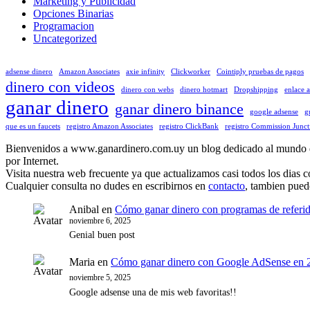
Marketing y Publicidad
Opciones Binarias
Programacion
Uncategorized
adsense dinero
Amazon Associates
axie infinity
Clickworker
Cointiply pruebas de pagos
dinero con videos
dinero con webs
dinero hotmart
Dropshipping
enlace 
ganar dinero
ganar dinero binance
google adsense
g
que es un faucets
registro Amazon Associates
registro ClickBank
registro Commission Junct
Bienvenidos a www.ganardinero.com.uy un blog dedicado al mundo de g
por Internet.
Visita nuestra web frecuente ya que actualizamos casi todos los dias 
Cualquier consulta no dudes en escribirnos en
contacto
, tambien pued
Anibal
en
Cómo ganar dinero con programas de referi
noviembre 6, 2025
Genial buen post
Maria
en
Cómo ganar dinero con Google AdSense en 2
noviembre 5, 2025
Google adsense una de mis web favoritas!!