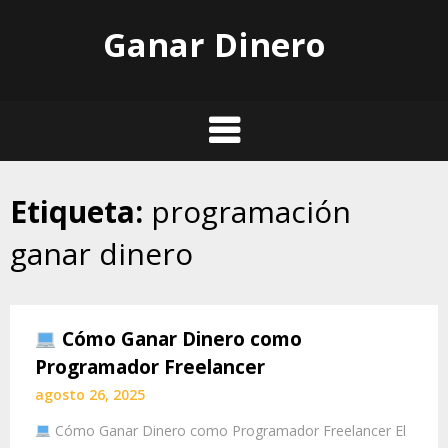
Skip
Ganar Dinero
to
content
Etiqueta:
programación
ganar dinero
Cómo Ganar Dinero como
Programador Freelancer
agosto 26, 2025
Cómo Ganar Dinero como Programador Freelancer El