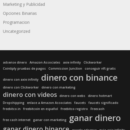
Marketing y Publicidad
Opciones Binarias
Programacion
Uncategorized
adsense dinero
Amazon Associates
axie infinity
Clickworker
Cointiply pruebas de pagos
Commission Junction
conseguir nft gratis
dinero con binance
dinero con axie infinity
dinero con Clickworker
dinero con marketing
dinero con videos
dinero con webs
dinero hotmart
Dropshipping
enlace a Amazon Associates
faucets
faucets significado
freebitco.in
freebitcoin en español
freebitco registro
Freecash
ganar dinero
free cash internet
ganar con marketing
ganar dinero binance