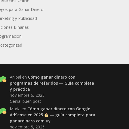
versiones Online
egos para Ganar Dinero
rketing y Publicidad
ciones Binarias
ogramacion
categorized
Anibal
en
Cómo ganar dinero con
programas de referidos — Guía completa
y práctica
noviembre 6, 2025
Genial buen post
Maria
en
Cómo ganar dinero con Google
AdSense en 2025
— guía completa para
ganardinero.com.uy
noviembre 5, 2025