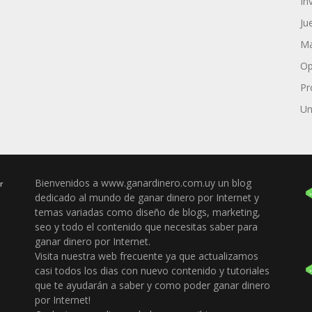
In
Ju
Ma
Op
Pr
Un
Bienvenidos a www.ganardinero.com.uy un blog
r
dedicado al mundo de ganar dinero por Internet y
temas variadas como diseño de blogs, marketing,
seo y todo el contenido que necesitas saber para
ganar dinero por Internet.
Visita nuestra web frecuente ya que actualizamos
casi todos los dias con nuevo contenido y tutoriales
que te ayudarán a saber y como poder ganar dinero
por Internet!