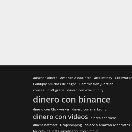
adsense dinero
Amazon Associates
axie infinity
Clickworke
Cointiply pruebas de pagos
Commission Junction
conseguir nft gratis
dinero con axie infinity
dinero con binance
dinero con Clickworker
dinero con marketing
dinero con videos
dinero con webs
dinero hotmart
Dropshipping
enlace a Amazon Associates
faucets
faucets significado
freebitco.in