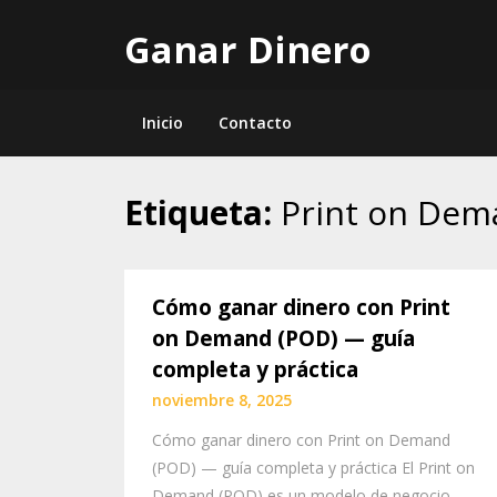
Skip
Ganar Dinero
to
content
Inicio
Contacto
Etiqueta:
Print on De
Cómo ganar dinero con Print
on Demand (POD) — guía
completa y práctica
noviembre 8, 2025
Cómo ganar dinero con Print on Demand
(POD) — guía completa y práctica El Print on
Demand (POD) es un modelo de negocio