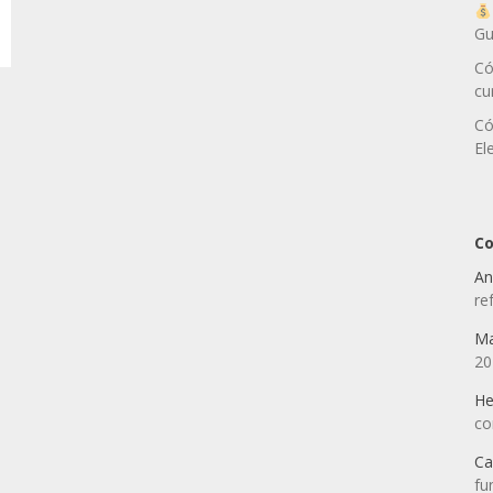
Gu
Có
cu
Có
El
Co
An
re
Ma
2
He
co
Ca
fu