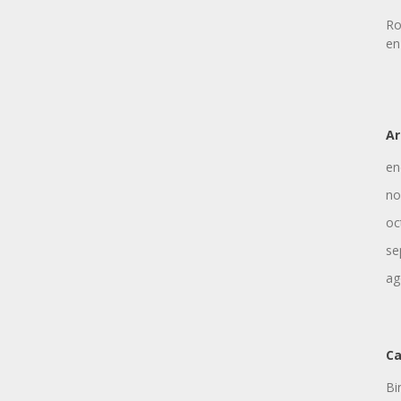
Ro
en
Ar
en
no
oc
se
ag
Ca
Bi