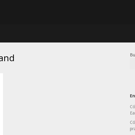
mand
Bu
En
Có
Ea
Có
pr