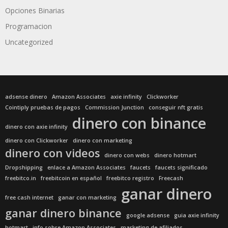
Opciones Binarias
Programacion
Uncategorized
adsense dinero
Amazon Associates
axie infinity
Clickworker
Cointiply pruebas de pagos
Commission Junction
conseguir nft gratis
dinero con binance
dinero con axie infinity
dinero con Clickworker
dinero con marketing
dinero con videos
dinero con webs
dinero hotmart
Dropshipping
enlace a Amazon Associates
faucets
faucets significado
freebitco.in
freebitcoin en español
freebitco registro
Freecash
ganar dinero
free cash internet
ganar con marketing
ganar dinero binance
google adsense
guia axie infinity
hotmart
info sobre Amazon Associates
marketing de afiliados