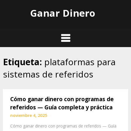
Skip
Ganar Dinero
to
content
Etiqueta:
plataformas para
sistemas de referidos
Cómo ganar dinero con programas de
referidos — Guía completa y práctica
noviembre 4, 2025
Cómo ganar dinero con programas de referidos — Guía