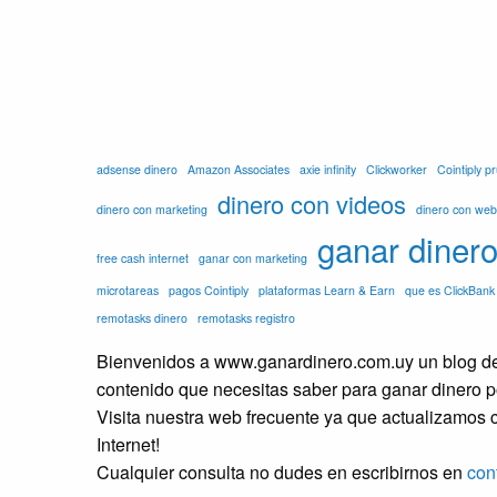
adsense dinero
Amazon Associates
axie infinity
Clickworker
Cointiply 
dinero con videos
dinero con marketing
dinero con web
ganar diner
free cash internet
ganar con marketing
microtareas
pagos Cointiply
plataformas Learn & Earn
que es ClickBank
remotasks dinero
remotasks registro
Bienvenidos a www.ganardinero.com.uy un blog ded
contenido que necesitas saber para ganar dinero po
Visita nuestra web frecuente ya que actualizamos c
Internet!
Cualquier consulta no dudes en escribirnos en
con