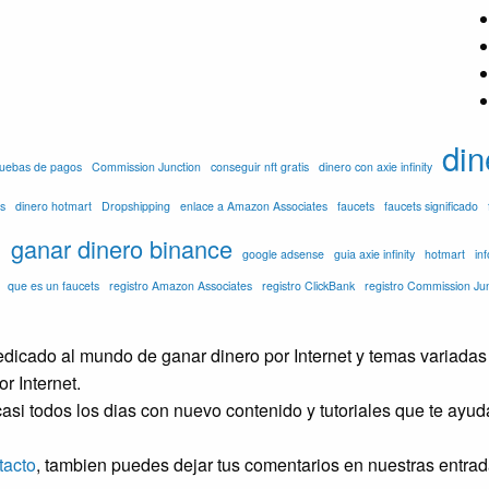
din
pruebas de pagos
Commission Junction
conseguir nft gratis
dinero con axie infinity
s
dinero hotmart
Dropshipping
enlace a Amazon Associates
faucets
faucets significado
o
ganar dinero binance
google adsense
guia axie infinity
hotmart
in
que es un faucets
registro Amazon Associates
registro ClickBank
registro Commission Ju
icado al mundo de ganar dinero por Internet y temas variadas 
r Internet.
asi todos los dias con nuevo contenido y tutoriales que te ayu
tacto
, tambien puedes dejar tus comentarios en nuestras entrad