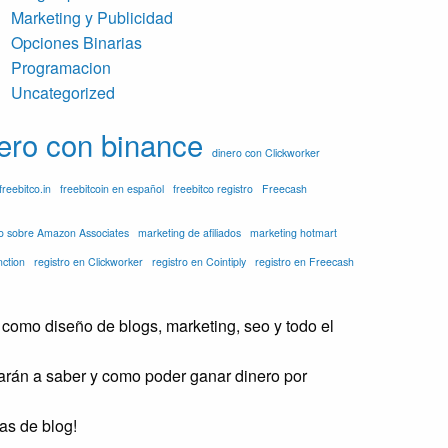
Marketing y Publicidad
Opciones Binarias
Programacion
Uncategorized
ero con binance
dinero con Clickworker
freebitco.in
freebitcoin en español
freebitco registro
Freecash
fo sobre Amazon Associates
marketing de afiliados
marketing hotmart
nction
registro en Clickworker
registro en Cointiply
registro en Freecash
como diseño de blogs, marketing, seo y todo el
darán a saber y como poder ganar dinero por
as de blog!