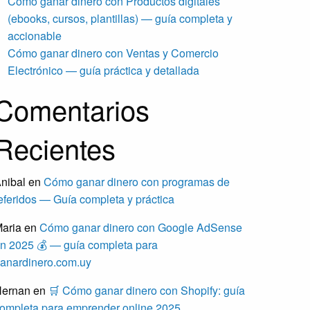
Cómo ganar dinero con Productos digitales
(ebooks, cursos, plantillas) — guía completa y
accionable
Cómo ganar dinero con Ventas y Comercio
Electrónico — guía práctica y detallada
Comentarios
Recientes
nibal
en
Cómo ganar dinero con programas de
eferidos — Guía completa y práctica
aria
en
Cómo ganar dinero con Google AdSense
n 2025 💰 — guía completa para
anardinero.com.uy
ernan
en
🛒 Cómo ganar dinero con Shopify: guía
ompleta para emprender online 2025