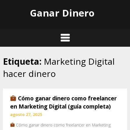
Skip
Ganar Dinero
to
content
Etiqueta:
Marketing Digital
hacer dinero
Cómo ganar dinero como freelancer
en Marketing Digital (guía completa)
agosto 27, 2025
Cómo ganar dinero como freelancer en Marketing