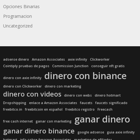
Opciones Binarias
Programacion
Uncategorized
adsense dinero
Amazon Associates
axie infinity
Clickworker
Cointiply pruebas de pagos
Commission Junction
conseguir nft gratis
dinero con binance
dinero con axie infinity
dinero con Clickworker
dinero con marketing
dinero con videos
dinero con webs
dinero hotmart
Dropshipping
enlace a Amazon Associates
faucets
faucets significado
freebitco.in
freebitcoin en español
freebitco registro
Freecash
ganar dinero
free cash internet
ganar con marketing
ganar dinero binance
google adsense
guia axie infinity
hotmart
info sobre Amazon Associates
marketing de afiliados