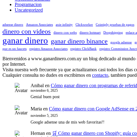
Programacion
Uncategorized
adsense dinero
Amazon Associates
axie infinity
Clickworker
Cointiply pruebas de pagos
dinero con videos
dinero con webs
dinero hotmart
Dropshipping
enlace 
ganar dinero
ganar dinero binance
google adsense
g
que es un faucets
registro Amazon Associates
registro ClickBank
registro Commission Junct
Bienvenidos a www.ganardinero.com.uy un blog dedicado al mundo de g
por Internet.
Visita nuestra web frecuente ya que actualizamos casi todos los dias 
Cualquier consulta no dudes en escribirnos en
contacto
, tambien pued
Anibal
en
Cómo ganar dinero con programas de referi
noviembre 6, 2025
Genial buen post
Maria
en
Cómo ganar dinero con Google AdSense en 2
noviembre 5, 2025
Google adsense una de mis web favoritas!!
Hernan
en
🛒 Cómo ganar dinero con Shopify: guía co