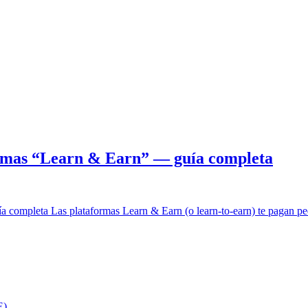
formas “Learn & Earn” — guía completa
a completa Las plataformas Learn & Earn (o learn-to-earn) te pagan 
E)