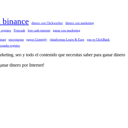
n binance
dinero con Clickworker
dinero con marketing
 registro
Freecash
free cash internet
ganar con marketing
tmart
microtareas
pagos Cointiply
plataformas Learn & Earn
que es ClickBank
otasks registro
eting, seo y todo el contenido que necesitas saber para ganar dinero
anar dinero por Internet!