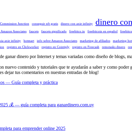
dinero co
Commission Junction
conseguir nft gratis
dinero con axie infinity
a Amazon Associates
faucets
faucets significado
freebitco.in
freebitcoin en español
freebitco
uia axie infinity
hotmart
info sobre Amazon Associates
marketing de afiliados
marketing ho
ion
registro en Clickworker
registro en Cointiply
registro en Freecash
remotasks dinero
rem
anar dinero por Internet y temas variadas como diseño de blogs, mark
con nuevo contenido y tutoriales que te ayudarán a saber y como poder g
es dejar tus comentarios en nuestras entradas de blog!
dos — Guía completa y práctica
025 💰 — guía completa para ganardinero.com.uy
mpleta para emprender online 2025