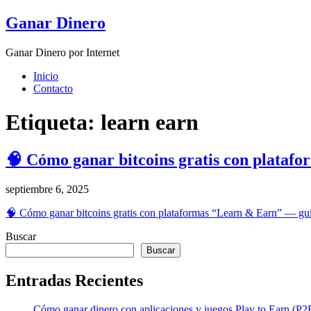
Skip
Ganar Dinero
to
content
Ganar Dinero por Internet
Inicio
Contacto
Etiqueta:
learn earn
🧠 Cómo ganar bitcoins gratis con plata
septiembre 6, 2025
🧠 Cómo ganar bitcoins gratis con plataformas “Learn & Earn” — guí
Buscar
Buscar
Entradas Recientes
Cómo ganar dinero con aplicaciones y juegos Play to Earn (P2