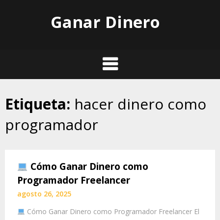
Skip
Ganar Dinero
to
content
Etiqueta:
hacer dinero como
programador
Cómo Ganar Dinero como
Programador Freelancer
agosto 26, 2025
Cómo Ganar Dinero como Programador Freelancer El