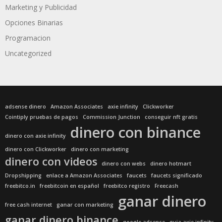
Marketing y Publicidad
Opciones Binarias
Programacion
Uncategorized
adsense dinero
Amazon Associates
axie infinity
Clickworker
Cointiply pruebas de pagos
Commission Junction
conseguir nft gratis
dinero con binance
dinero con axie infinity
dinero con Clickworker
dinero con marketing
dinero con videos
dinero con webs
dinero hotmart
Dropshipping
enlace a Amazon Associates
faucets
faucets significado
freebitco.in
freebitcoin en español
freebitco registro
Freecash
ganar dinero
free cash internet
ganar con marketing
ganar dinero binance