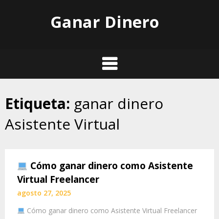
Skip
Ganar Dinero
to
content
Etiqueta:
ganar dinero
Asistente Virtual
Cómo ganar dinero como Asistente
Virtual Freelancer
agosto 27, 2025
Cómo ganar dinero como Asistente Virtual Freelancer