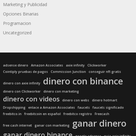
Marketing y Publicidad
Opciones Binarias
Programacion
Uncategorized
adsense dinero
Amazon Associates
axie infinity
Clickworker
Cointiply pruebas de pagos
Commission Junction
conseguir nft gratis
dinero con binance
dinero con axie infinity
dinero con Clickworker
dinero con marketing
dinero con videos
dinero con webs
dinero hotmart
Dropshipping
enlace a Amazon Associates
faucets
faucets significado
freebitco.in
freebitcoin en español
freebitco registro
Freecash
ganar dinero
free cash internet
ganar con marketing
ganar dinero binance