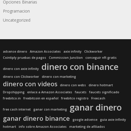
Opciones Binarias
Programacion
Uncategorized
adsense dinero
Amazon Associates
axie infinity
Clickworker
Cointiply pruebas de pagos
Commission Junction
conseguir nft gratis
dinero con binance
dinero con axie infinity
dinero con Clickworker
dinero con marketing
dinero con videos
dinero con webs
dinero hotmart
Dropshipping
enlace a Amazon Associates
faucets
faucets significado
freebitco.in
freebitcoin en español
freebitco registro
Freecash
ganar dinero
free cash internet
ganar con marketing
ganar dinero binance
google adsense
guia axie infinity
hotmart
info sobre Amazon Associates
marketing de afiliados