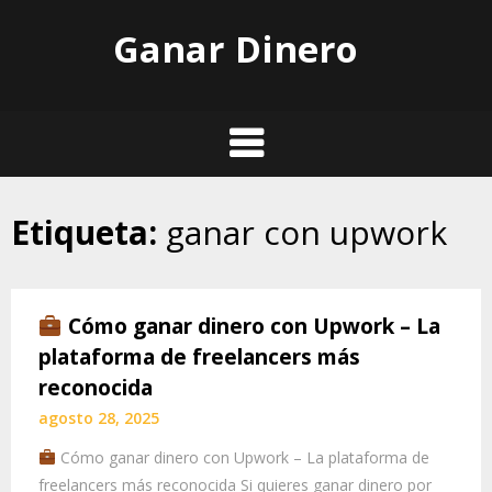
Skip
Ganar Dinero
to
content
Etiqueta:
ganar con upwork
Cómo ganar dinero con Upwork – La
plataforma de freelancers más
reconocida
agosto 28, 2025
Cómo ganar dinero con Upwork – La plataforma de
freelancers más reconocida Si quieres ganar dinero por