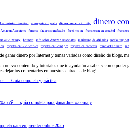
dinero co
Commission Junction
conseguir nft gratis
dinero con axie infinity
a Amazon Associates
faucets
faucets significado
freebitco.in
freebitcoin en español
freebitco
uia axie infinity
hotmart
info sobre Amazon Associates
marketing de afiliados
marketing ho
ion
registro en Clickworker
registro en Cointiply
registro en Freecash
remotasks dinero
rem
anar dinero por Internet y temas variadas como diseño de blogs, mark
con nuevo contenido y tutoriales que te ayudarán a saber y como poder g
es dejar tus comentarios en nuestras entradas de blog!
dos — Guía completa y práctica
025 💰 — guía completa para ganardinero.com.uy
mpleta para emprender online 2025