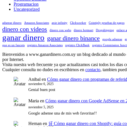
Programacion
Uncategorized
adsense dinero
Amazon Associates
axie infinity
Clickworker
Cointiply pruebas de pagos
dinero con videos
dinero con webs
dinero hotmart
Dropshipping
enlace 
ganar dinero
ganar dinero binance
google adsense
g
que es un faucets
registro Amazon Associates
registro ClickBank
registro Commission Junct
Bienvenidos a www.ganardinero.com.uy un blog dedicado al mundo de g
por Internet.
Visita nuestra web frecuente ya que actualizamos casi todos los dias 
Cualquier consulta no dudes en escribirnos en
contacto
, tambien pued
Anibal
en
Cómo ganar dinero con programas de referi
noviembre 6, 2025
Genial buen post
Maria
en
Cómo ganar dinero con Google AdSense en 2
noviembre 5, 2025
Google adsense una de mis web favoritas!!
Hernan
en
🛒 Cómo ganar dinero con Shopify: guía co