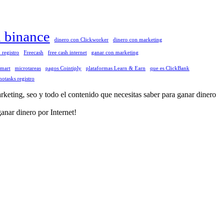
n binance
dinero con Clickworker
dinero con marketing
 registro
Freecash
free cash internet
ganar con marketing
tmart
microtareas
pagos Cointiply
plataformas Learn & Earn
que es ClickBank
otasks registro
eting, seo y todo el contenido que necesitas saber para ganar dinero
anar dinero por Internet!