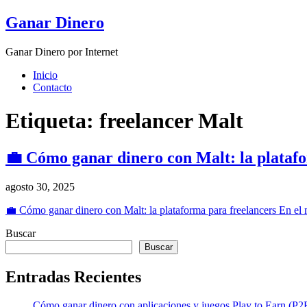
Skip
Ganar Dinero
to
content
Ganar Dinero por Internet
Inicio
Contacto
Etiqueta:
freelancer Malt
💼 Cómo ganar dinero con Malt: la plataf
agosto 30, 2025
💼 Cómo ganar dinero con Malt: la plataforma para freelancers En el 
Buscar
Buscar
Entradas Recientes
Cómo ganar dinero con aplicaciones y juegos Play to Earn (P2