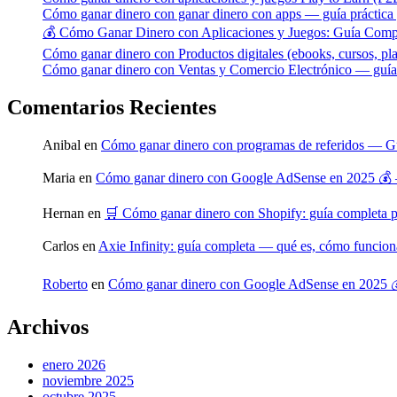
Cómo ganar dinero con ganar dinero con apps — guía práctica y
💰 Cómo Ganar Dinero con Aplicaciones y Juegos: Guía Comp
Cómo ganar dinero con Productos digitales (ebooks, cursos, pla
Cómo ganar dinero con Ventas y Comercio Electrónico — guía p
Comentarios Recientes
Anibal
en
Cómo ganar dinero con programas de referidos — Gu
Maria
en
Cómo ganar dinero con Google AdSense en 2025 💰 
Hernan
en
🛒 Cómo ganar dinero con Shopify: guía completa 
Carlos
en
Axie Infinity: guía completa — qué es, cómo funcio
Roberto
en
Cómo ganar dinero con Google AdSense en 2025 
Archivos
enero 2026
noviembre 2025
octubre 2025