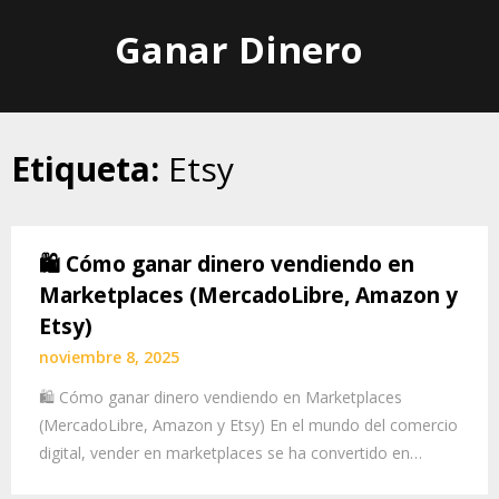
Skip
Ganar Dinero
to
content
Etiqueta:
Etsy
🛍️ Cómo ganar dinero vendiendo en
Marketplaces (MercadoLibre, Amazon y
Etsy)
noviembre 8, 2025
🛍️ Cómo ganar dinero vendiendo en Marketplaces
(MercadoLibre, Amazon y Etsy) En el mundo del comercio
digital, vender en marketplaces se ha convertido en…