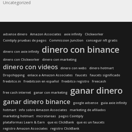
Uncategorized
adsense dinero
Amazon Associates
axie infinity
Clickworker
Cointiply pruebas de pagos
Commission Junction
conseguir nft gratis
dinero con binance
dinero con axie infinity
dinero con Clickworker
dinero con marketing
dinero con videos
dinero con webs
dinero hotmart
Dropshipping
enlace a Amazon Associates
faucets
faucets significado
freebitco.in
freebitcoin en español
freebitco registro
Freecash
ganar dinero
free cash internet
ganar con marketing
ganar dinero binance
google adsense
guia axie infinity
hotmart
info sobre Amazon Associates
marketing de afiliados
marketing hotmart
microtareas
pagos Cointiply
plataformas Learn & Earn
que es ClickBank
que es un faucets
registro Amazon Associates
registro ClickBank