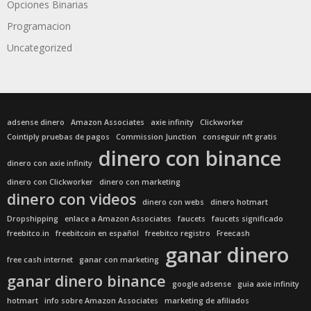
Opciones Binarias
Programacion
Uncategorized
adsense dinero
Amazon Associates
axie infinity
Clickworker
Cointiply pruebas de pagos
Commission Junction
conseguir nft gratis
dinero con binance
dinero con axie infinity
dinero con Clickworker
dinero con marketing
dinero con videos
dinero con webs
dinero hotmart
Dropshipping
enlace a Amazon Associates
faucets
faucets significado
freebitco.in
freebitcoin en español
freebitco registro
Freecash
ganar dinero
free cash internet
ganar con marketing
ganar dinero binance
google adsense
guia axie infinity
hotmart
info sobre Amazon Associates
marketing de afiliados