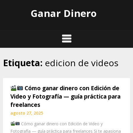
Skip
Ganar Dinero
to
content
Etiqueta:
edicion de videos
Cómo ganar dinero con Edición de
Video y Fotografía — guía práctica para
freelances
agosto 27, 2025
Cómo ganar dinero con Edición de Video y
Fotografía — guía práctica para freelances Si te apasiona