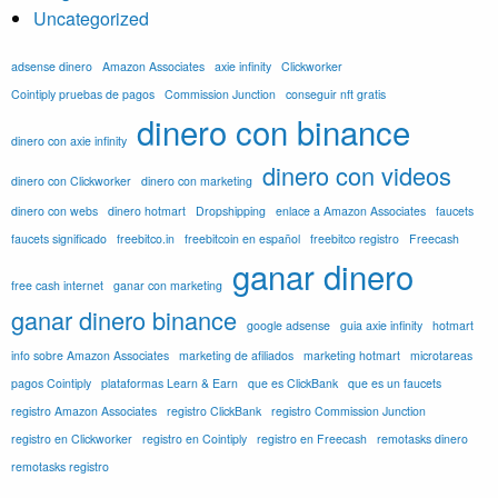
Uncategorized
adsense dinero
Amazon Associates
axie infinity
Clickworker
Cointiply pruebas de pagos
Commission Junction
conseguir nft gratis
dinero con binance
dinero con axie infinity
dinero con videos
dinero con Clickworker
dinero con marketing
dinero con webs
dinero hotmart
Dropshipping
enlace a Amazon Associates
faucets
faucets significado
freebitco.in
freebitcoin en español
freebitco registro
Freecash
ganar dinero
free cash internet
ganar con marketing
ganar dinero binance
google adsense
guia axie infinity
hotmart
info sobre Amazon Associates
marketing de afiliados
marketing hotmart
microtareas
pagos Cointiply
plataformas Learn & Earn
que es ClickBank
que es un faucets
registro Amazon Associates
registro ClickBank
registro Commission Junction
registro en Clickworker
registro en Cointiply
registro en Freecash
remotasks dinero
remotasks registro