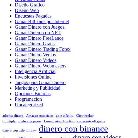
Diseño Grafico
Diseño Web
Encuestas Pagadas
Ganar BitCoins por Internet
Ganar Dinero con Juegos
Ganar Dinero con NFT
Ganar Dinero FreeLance
Ganar Dinero Gratis
Ganar Dinero Trading Forex
Ganar Dinero Ventas
Ganar Dinero Videos
Ganar Dinero Webmasters
Inteligencia Artificial
Inversiones Online
Juegos para Ganar Dinero
Marketing y Publicidad
Opciones Binarias
Programacion
Uncategorized
adsense dinero
Amazon Associates
axie infinity
Clickworker
Cointiply pruebas de pagos
Commission Junction
conseguir nft gratis
dinero con binance
dinero con axie infinity
dinero con videos