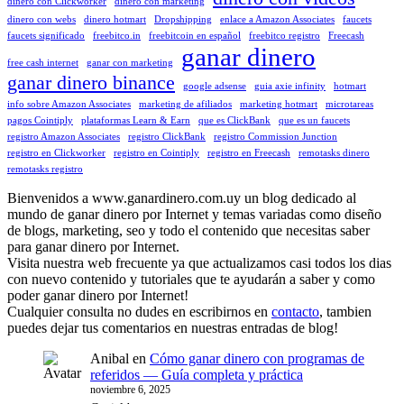
dinero con Clickworker
dinero con marketing
dinero con webs
dinero hotmart
Dropshipping
enlace a Amazon Associates
faucets
faucets significado
freebitco.in
freebitcoin en español
freebitco registro
Freecash
ganar dinero
free cash internet
ganar con marketing
ganar dinero binance
google adsense
guia axie infinity
hotmart
info sobre Amazon Associates
marketing de afiliados
marketing hotmart
microtareas
pagos Cointiply
plataformas Learn & Earn
que es ClickBank
que es un faucets
registro Amazon Associates
registro ClickBank
registro Commission Junction
registro en Clickworker
registro en Cointiply
registro en Freecash
remotasks dinero
remotasks registro
Bienvenidos a www.ganardinero.com.uy un blog dedicado al
mundo de ganar dinero por Internet y temas variadas como diseño
de blogs, marketing, seo y todo el contenido que necesitas saber
para ganar dinero por Internet.
Visita nuestra web frecuente ya que actualizamos casi todos los dias
con nuevo contenido y tutoriales que te ayudarán a saber y como
poder ganar dinero por Internet!
Cualquier consulta no dudes en escribirnos en
contacto
, tambien
puedes dejar tus comentarios en nuestras entradas de blog!
Anibal
en
Cómo ganar dinero con programas de
referidos — Guía completa y práctica
noviembre 6, 2025