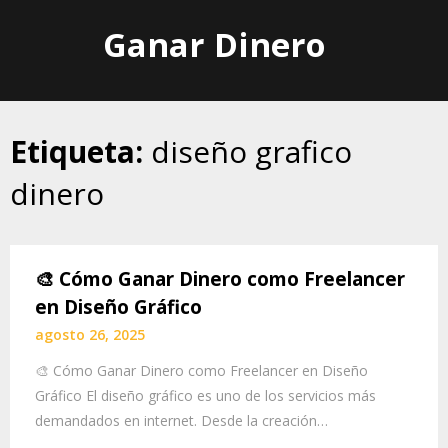
Skip
Ganar Dinero
to
content
Etiqueta:
diseño grafico
dinero
🎨 Cómo Ganar Dinero como Freelancer
en Diseño Gráfico
agosto 26, 2025
🎨 Cómo Ganar Dinero como Freelancer en Diseño
Gráfico El diseño gráfico es uno de los servicios más
demandados en internet. Desde la creación…