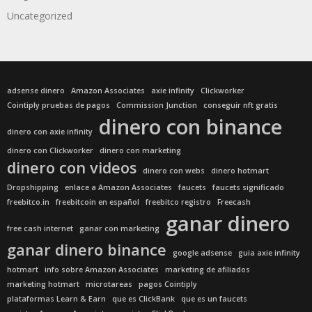
Uncategorized
adsense dinero
Amazon Associates
axie infinity
Clickworker
Cointiply pruebas de pagos
Commission Junction
conseguir nft gratis
dinero con binance
dinero con axie infinity
dinero con Clickworker
dinero con marketing
dinero con videos
dinero con webs
dinero hotmart
Dropshipping
enlace a Amazon Associates
faucets
faucets significado
freebitco.in
freebitcoin en español
freebitco registro
Freecash
ganar dinero
free cash internet
ganar con marketing
ganar dinero binance
google adsense
guia axie infinity
hotmart
info sobre Amazon Associates
marketing de afiliados
marketing hotmart
microtareas
pagos Cointiply
plataformas Learn & Earn
que es ClickBank
que es un faucets