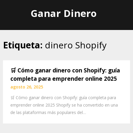
Skip
Ganar Dinero
to
content
Etiqueta:
dinero Shopify
🛒 Cómo ganar dinero con Shopify: guía
completa para emprender online 2025
agosto 26, 2025
🛒 Cómo ganar dinero con Shopify: guía completa para
emprender online 2025 Shopify se ha convertido en una
de las plataformas más populares del…