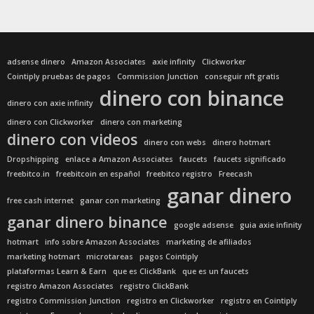
adsense dinero
Amazon Associates
axie infinity
Clickworker
Cointiply pruebas de pagos
Commission Junction
conseguir nft gratis
dinero con binance
dinero con axie infinity
dinero con Clickworker
dinero con marketing
dinero con videos
dinero con webs
dinero hotmart
Dropshipping
enlace a Amazon Associates
faucets
faucets significado
freebitco.in
freebitcoin en español
freebitco registro
Freecash
ganar dinero
free cash internet
ganar con marketing
ganar dinero binance
google adsense
guia axie infinity
hotmart
info sobre Amazon Associates
marketing de afiliados
marketing hotmart
microtareas
pagos Cointiply
plataformas Learn & Earn
que es ClickBank
que es un faucets
registro Amazon Associates
registro ClickBank
registro Commission Junction
registro en Clickworker
registro en Cointiply