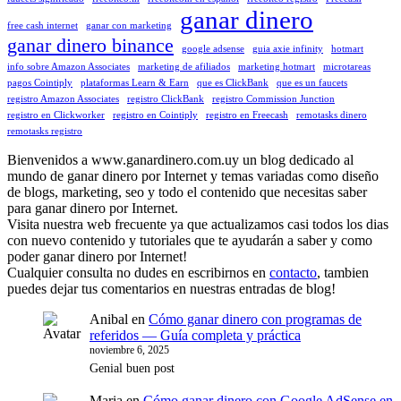
ganar dinero
free cash internet
ganar con marketing
ganar dinero binance
google adsense
guia axie infinity
hotmart
info sobre Amazon Associates
marketing de afiliados
marketing hotmart
microtareas
pagos Cointiply
plataformas Learn & Earn
que es ClickBank
que es un faucets
registro Amazon Associates
registro ClickBank
registro Commission Junction
registro en Clickworker
registro en Cointiply
registro en Freecash
remotasks dinero
remotasks registro
Bienvenidos a www.ganardinero.com.uy un blog dedicado al
mundo de ganar dinero por Internet y temas variadas como diseño
de blogs, marketing, seo y todo el contenido que necesitas saber
para ganar dinero por Internet.
Visita nuestra web frecuente ya que actualizamos casi todos los dias
con nuevo contenido y tutoriales que te ayudarán a saber y como
poder ganar dinero por Internet!
Cualquier consulta no dudes en escribirnos en
contacto
, tambien
puedes dejar tus comentarios en nuestras entradas de blog!
Anibal
en
Cómo ganar dinero con programas de
referidos — Guía completa y práctica
noviembre 6, 2025
Genial buen post
Maria
en
Cómo ganar dinero con Google AdSense en