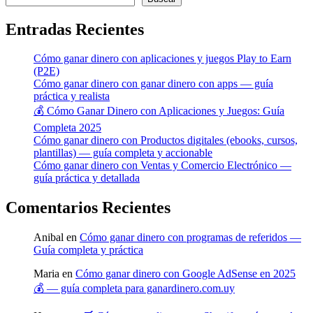
Entradas Recientes
Cómo ganar dinero con aplicaciones y juegos Play to Earn
(P2E)
Cómo ganar dinero con ganar dinero con apps — guía
práctica y realista
💰 Cómo Ganar Dinero con Aplicaciones y Juegos: Guía
Completa 2025
Cómo ganar dinero con Productos digitales (ebooks, cursos,
plantillas) — guía completa y accionable
Cómo ganar dinero con Ventas y Comercio Electrónico —
guía práctica y detallada
Comentarios Recientes
Anibal
en
Cómo ganar dinero con programas de referidos —
Guía completa y práctica
Maria
en
Cómo ganar dinero con Google AdSense en 2025
💰 — guía completa para ganardinero.com.uy