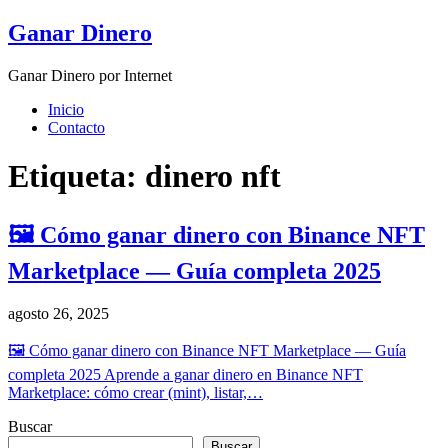
Skip
Ganar Dinero
to
content
Ganar Dinero por Internet
Inicio
Contacto
Etiqueta:
dinero nft
🖼️ Cómo ganar dinero con Binance NFT
Marketplace — Guía completa 2025
agosto 26, 2025
🖼️ Cómo ganar dinero con Binance NFT Marketplace — Guía
completa 2025 Aprende a ganar dinero en Binance NFT
Marketplace: cómo crear (mint), listar,…
Buscar
Buscar