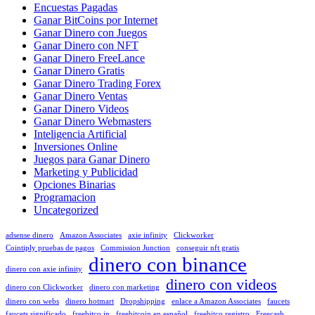
Encuestas Pagadas
Ganar BitCoins por Internet
Ganar Dinero con Juegos
Ganar Dinero con NFT
Ganar Dinero FreeLance
Ganar Dinero Gratis
Ganar Dinero Trading Forex
Ganar Dinero Ventas
Ganar Dinero Videos
Ganar Dinero Webmasters
Inteligencia Artificial
Inversiones Online
Juegos para Ganar Dinero
Marketing y Publicidad
Opciones Binarias
Programacion
Uncategorized
adsense dinero
Amazon Associates
axie infinity
Clickworker
Cointiply pruebas de pagos
Commission Junction
conseguir nft gratis
dinero con binance
dinero con axie infinity
dinero con videos
dinero con Clickworker
dinero con marketing
dinero con webs
dinero hotmart
Dropshipping
enlace a Amazon Associates
faucets
faucets significado
freebitco.in
freebitcoin en español
freebitco registro
Freecash