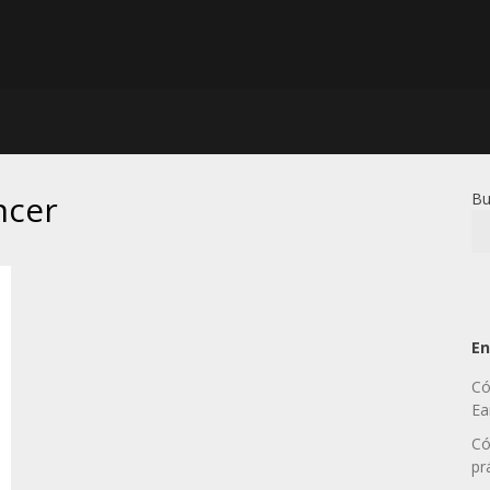
ncer
Bu
En
Có
Ea
Có
pr