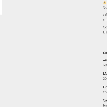
Gu
Có
cu
Có
El
Co
An
re
Ma
2
He
co
Ca
fu