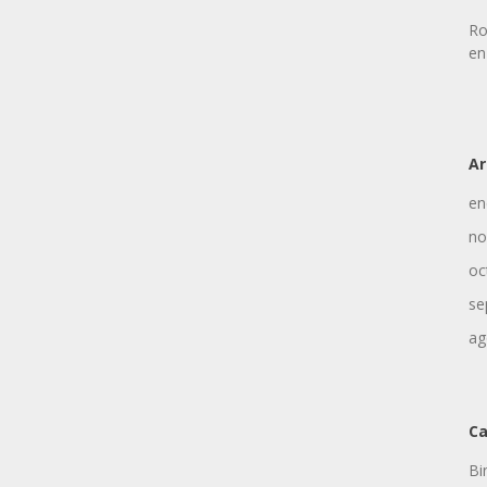
Ro
en
Ar
en
no
oc
se
ag
Ca
Bi