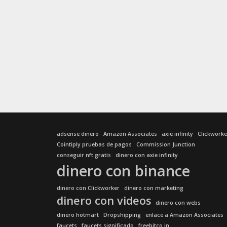
adsense dinero
Amazon Associates
axie infinity
Clickworke
Cointiply pruebas de pagos
Commission Junction
conseguir nft gratis
dinero con axie infinity
dinero con binance
dinero con Clickworker
dinero con marketing
dinero con videos
dinero con webs
dinero hotmart
Dropshipping
enlace a Amazon Associates
faucets
faucets significado
freebitco.in