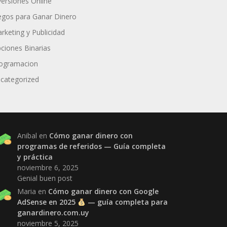
versiones Online
egos para Ganar Dinero
rketing y Publicidad
ciones Binarias
ogramacion
categorized
Anibal
en
Cómo ganar dinero con
programas de referidos — Guía completa
y práctica
noviembre 6, 2025
Genial buen post
Maria
en
Cómo ganar dinero con Google
AdSense en 2025
— guía completa para
ganardinero.com.uy
noviembre 5, 2025