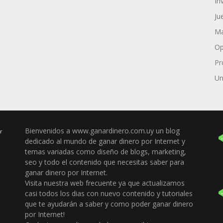
In
Ju
Ma
Op
Pr
Un
Bienvenidos a www.ganardinero.com.uy un blog
r
dedicado al mundo de ganar dinero por Internet y
temas variadas como diseño de blogs, marketing,
seo y todo el contenido que necesitas saber para
ganar dinero por Internet.
Visita nuestra web frecuente ya que actualizamos
casi todos los dias con nuevo contenido y tutoriales
que te ayudarán a saber y como poder ganar dinero
por Internet!