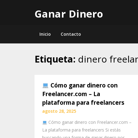
Skip
Ganar Dinero
to
content
Inicio
Contacto
Etiqueta:
dinero freela
Cómo ganar dinero con
Freelancer.com – La
plataforma para freelancers
agosto 28, 2025
Cómo ganar dinero con Freelancer.com –
La plataforma para freelancers Si estás
buscando una forma de ganar dinero por