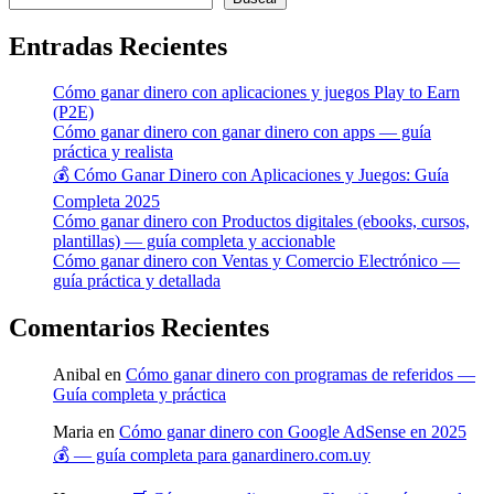
Entradas Recientes
Cómo ganar dinero con aplicaciones y juegos Play to Earn
(P2E)
Cómo ganar dinero con ganar dinero con apps — guía
práctica y realista
💰 Cómo Ganar Dinero con Aplicaciones y Juegos: Guía
Completa 2025
Cómo ganar dinero con Productos digitales (ebooks, cursos,
plantillas) — guía completa y accionable
Cómo ganar dinero con Ventas y Comercio Electrónico —
guía práctica y detallada
Comentarios Recientes
Anibal
en
Cómo ganar dinero con programas de referidos —
Guía completa y práctica
Maria
en
Cómo ganar dinero con Google AdSense en 2025
💰 — guía completa para ganardinero.com.uy