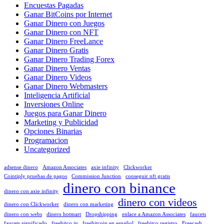
Encuestas Pagadas
Ganar BitCoins por Internet
Ganar Dinero con Juegos
Ganar Dinero con NFT
Ganar Dinero FreeLance
Ganar Dinero Gratis
Ganar Dinero Trading Forex
Ganar Dinero Ventas
Ganar Dinero Videos
Ganar Dinero Webmasters
Inteligencia Artificial
Inversiones Online
Juegos para Ganar Dinero
Marketing y Publicidad
Opciones Binarias
Programacion
Uncategorized
adsense dinero
Amazon Associates
axie infinity
Clickworker
Cointiply pruebas de pagos
Commission Junction
conseguir nft gratis
dinero con binance
dinero con axie infinity
dinero con videos
dinero con Clickworker
dinero con marketing
dinero con webs
dinero hotmart
Dropshipping
enlace a Amazon Associates
faucets
faucets significado
freebitco.in
freebitcoin en español
freebitco registro
Freecash