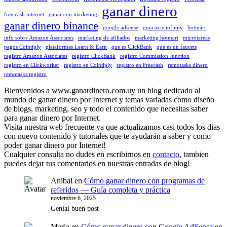
ganar dinero
free cash internet
ganar con marketing
ganar dinero binance
google adsense
guia axie infinity
hotmart
info sobre Amazon Associates
marketing de afiliados
marketing hotmart
microtareas
pagos Cointiply
plataformas Learn & Earn
que es ClickBank
que es un faucets
registro Amazon Associates
registro ClickBank
registro Commission Junction
registro en Clickworker
registro en Cointiply
registro en Freecash
remotasks dinero
remotasks registro
Bienvenidos a www.ganardinero.com.uy un blog dedicado al
mundo de ganar dinero por Internet y temas variadas como diseño
de blogs, marketing, seo y todo el contenido que necesitas saber
para ganar dinero por Internet.
Visita nuestra web frecuente ya que actualizamos casi todos los dias
con nuevo contenido y tutoriales que te ayudarán a saber y como
poder ganar dinero por Internet!
Cualquier consulta no dudes en escribirnos en
contacto
, tambien
puedes dejar tus comentarios en nuestras entradas de blog!
Anibal
en
Cómo ganar dinero con programas de
referidos — Guía completa y práctica
noviembre 6, 2025
Genial buen post
Maria
en
Cómo ganar dinero con Google AdSense en