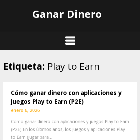
Skip
Ganar Dinero
to
content
Etiqueta:
Play to Earn
Cómo ganar dinero con aplicaciones y
juegos Play to Earn (P2E)
enero 6, 2026
Cómo ganar dinero con aplicaciones y juegos Play to Earn
(P2E) En los últimos años, los juegos y aplicaciones Play
to Earn (Jugar para…