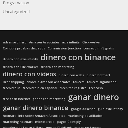
Programacion
Uncategorized
adsense dinero
Amazon Associates
axie infinity
Clickworker
Cointiply pruebas de pagos
Commission Junction
conseguir nft gratis
dinero con binance
dinero con axie infinity
dinero con Clickworker
dinero con marketing
dinero con videos
dinero con webs
dinero hotmart
Dropshipping
enlace a Amazon Associates
faucets
faucets significado
freebitco.in
freebitcoin en español
freebitco registro
Freecash
ganar dinero
free cash internet
ganar con marketing
ganar dinero binance
google adsense
guia axie infinity
hotmart
info sobre Amazon Associates
marketing de afiliados
marketing hotmart
microtareas
pagos Cointiply
plataformas Learn & Earn
que es ClickBank
que es un faucets