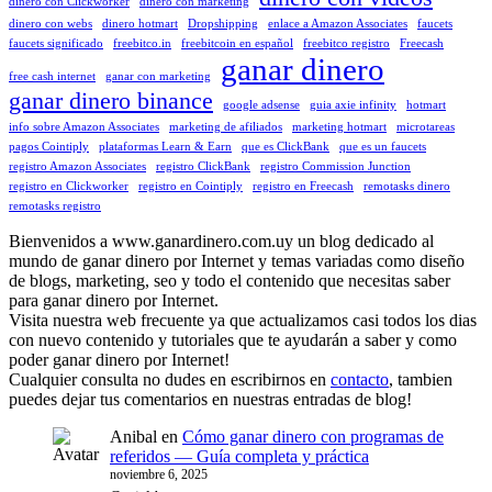
dinero con Clickworker
dinero con marketing
dinero con webs
dinero hotmart
Dropshipping
enlace a Amazon Associates
faucets
faucets significado
freebitco.in
freebitcoin en español
freebitco registro
Freecash
ganar dinero
free cash internet
ganar con marketing
ganar dinero binance
google adsense
guia axie infinity
hotmart
info sobre Amazon Associates
marketing de afiliados
marketing hotmart
microtareas
pagos Cointiply
plataformas Learn & Earn
que es ClickBank
que es un faucets
registro Amazon Associates
registro ClickBank
registro Commission Junction
registro en Clickworker
registro en Cointiply
registro en Freecash
remotasks dinero
remotasks registro
Bienvenidos a www.ganardinero.com.uy un blog dedicado al
mundo de ganar dinero por Internet y temas variadas como diseño
de blogs, marketing, seo y todo el contenido que necesitas saber
para ganar dinero por Internet.
Visita nuestra web frecuente ya que actualizamos casi todos los dias
con nuevo contenido y tutoriales que te ayudarán a saber y como
poder ganar dinero por Internet!
Cualquier consulta no dudes en escribirnos en
contacto
, tambien
puedes dejar tus comentarios en nuestras entradas de blog!
Anibal
en
Cómo ganar dinero con programas de
referidos — Guía completa y práctica
noviembre 6, 2025