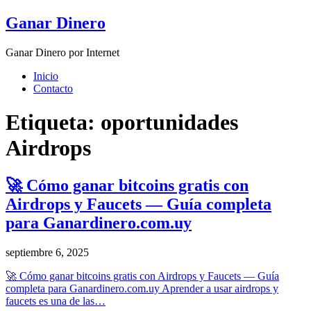
Skip
Ganar Dinero
to
content
Ganar Dinero por Internet
Inicio
Contacto
Etiqueta:
oportunidades
Airdrops
🚀 Cómo ganar bitcoins gratis con
Airdrops y Faucets — Guía completa
para Ganardinero.com.uy
septiembre 6, 2025
🚀 Cómo ganar bitcoins gratis con Airdrops y Faucets — Guía
completa para Ganardinero.com.uy Aprender a usar airdrops y
faucets es una de las…