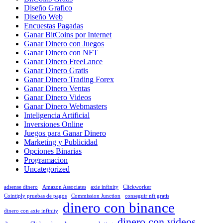
Diseño Grafico
Diseño Web
Encuestas Pagadas
Ganar BitCoins por Internet
Ganar Dinero con Juegos
Ganar Dinero con NFT
Ganar Dinero FreeLance
Ganar Dinero Gratis
Ganar Dinero Trading Forex
Ganar Dinero Ventas
Ganar Dinero Videos
Ganar Dinero Webmasters
Inteligencia Artificial
Inversiones Online
Juegos para Ganar Dinero
Marketing y Publicidad
Opciones Binarias
Programacion
Uncategorized
adsense dinero
Amazon Associates
axie infinity
Clickworker
Cointiply pruebas de pagos
Commission Junction
conseguir nft gratis
dinero con binance
dinero con axie infinity
dinero con videos