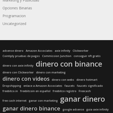
Marketing y Publicidad
Opciones Binarias
Programacion
Uncategorized
adsense dinero
Amazon Associates
axie infinity
Clickworker
Cointiply pruebas de pagos
Commission Junction
conseguir nft gratis
dinero con binance
dinero con axie infinity
dinero con Clickworker
dinero con marketing
dinero con videos
dinero con webs
dinero hotmart
Dropshipping
enlace a Amazon Associates
faucets
faucets significado
freebitco.in
freebitcoin en español
freebitco registro
Freecash
ganar dinero
free cash internet
ganar con marketing
ganar dinero binance
google adsense
guia axie infinity