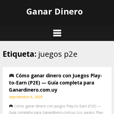
Skip
Ganar Dinero
to
content
Etiqueta:
juegos p2e
Cómo ganar dinero con Juegos Play-
to-Earn (P2E) — Guía completa para
Ganardinero.com.uy
septiembre 6, 2025
Cómo ganar dinero con Juegos Play-to-Earn (P2E) —
Guía completa para Ganardinero.com.uy Los juegos Play-