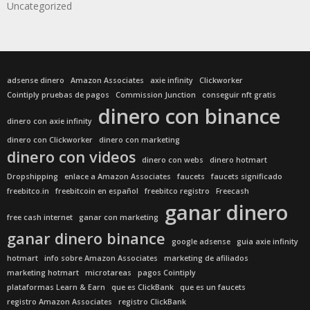
Uncategorized
adsense dinero
Amazon Associates
axie infinity
Clickworker
Cointiply pruebas de pagos
Commission Junction
conseguir nft gratis
dinero con binance
dinero con axie infinity
dinero con Clickworker
dinero con marketing
dinero con videos
dinero con webs
dinero hotmart
Dropshipping
enlace a Amazon Associates
faucets
faucets significado
freebitco.in
freebitcoin en español
freebitco registro
Freecash
ganar dinero
free cash internet
ganar con marketing
ganar dinero binance
google adsense
guia axie infinity
hotmart
info sobre Amazon Associates
marketing de afiliados
marketing hotmart
microtareas
pagos Cointiply
plataformas Learn & Earn
que es ClickBank
que es un faucets
registro Amazon Associates
registro ClickBank