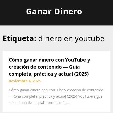
Skip
Ganar Dinero
to
content
Etiqueta:
dinero en youtube
Cómo ganar dinero con YouTube y
creación de contenido — Guía
completa, práctica y actual (2025)
noviembre 4, 2025
Cómo ganar dinero con YouTube y creación de contenido
— Guía completa, práctica y actual (2025) YouTube sigue
siendo una de las plataformas más…