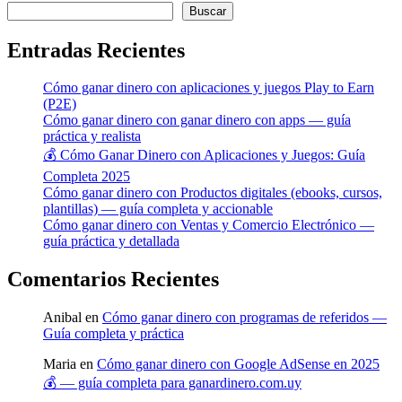
Buscar
Entradas Recientes
Cómo ganar dinero con aplicaciones y juegos Play to Earn
(P2E)
Cómo ganar dinero con ganar dinero con apps — guía
práctica y realista
💰 Cómo Ganar Dinero con Aplicaciones y Juegos: Guía
Completa 2025
Cómo ganar dinero con Productos digitales (ebooks, cursos,
plantillas) — guía completa y accionable
Cómo ganar dinero con Ventas y Comercio Electrónico —
guía práctica y detallada
Comentarios Recientes
Anibal
en
Cómo ganar dinero con programas de referidos —
Guía completa y práctica
Maria
en
Cómo ganar dinero con Google AdSense en 2025
💰 — guía completa para ganardinero.com.uy