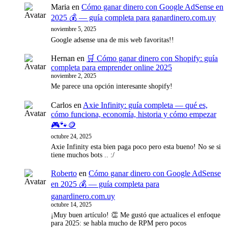
Maria
en
Cómo ganar dinero con Google AdSense en
2025 💰 — guía completa para ganardinero.com.uy
noviembre 5, 2025
Google adsense una de mis web favoritas!!
Hernan
en
🛒 Cómo ganar dinero con Shopify: guía
completa para emprender online 2025
noviembre 2, 2025
Me parece una opción interesante shopify!
Carlos
en
Axie Infinity: guía completa — qué es,
cómo funciona, economía, historia y cómo empezar
🎮🐾🪙
octubre 24, 2025
Axie Infinity esta bien paga poco pero esta bueno! No se si
tiene muchos bots .. :/
Roberto
en
Cómo ganar dinero con Google AdSense
en 2025 💰 — guía completa para
ganardinero.com.uy
octubre 14, 2025
¡Muy buen artículo! 👏 Me gustó que actualices el enfoque
para 2025: se habla mucho de RPM pero pocos