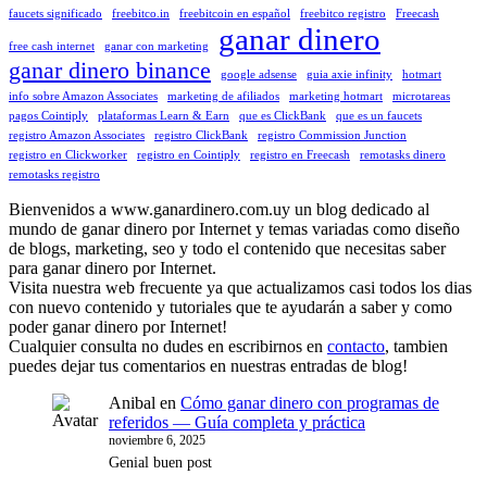
faucets significado
freebitco.in
freebitcoin en español
freebitco registro
Freecash
ganar dinero
free cash internet
ganar con marketing
ganar dinero binance
google adsense
guia axie infinity
hotmart
info sobre Amazon Associates
marketing de afiliados
marketing hotmart
microtareas
pagos Cointiply
plataformas Learn & Earn
que es ClickBank
que es un faucets
registro Amazon Associates
registro ClickBank
registro Commission Junction
registro en Clickworker
registro en Cointiply
registro en Freecash
remotasks dinero
remotasks registro
Bienvenidos a www.ganardinero.com.uy un blog dedicado al
mundo de ganar dinero por Internet y temas variadas como diseño
de blogs, marketing, seo y todo el contenido que necesitas saber
para ganar dinero por Internet.
Visita nuestra web frecuente ya que actualizamos casi todos los dias
con nuevo contenido y tutoriales que te ayudarán a saber y como
poder ganar dinero por Internet!
Cualquier consulta no dudes en escribirnos en
contacto
, tambien
puedes dejar tus comentarios en nuestras entradas de blog!
Anibal
en
Cómo ganar dinero con programas de
referidos — Guía completa y práctica
noviembre 6, 2025
Genial buen post