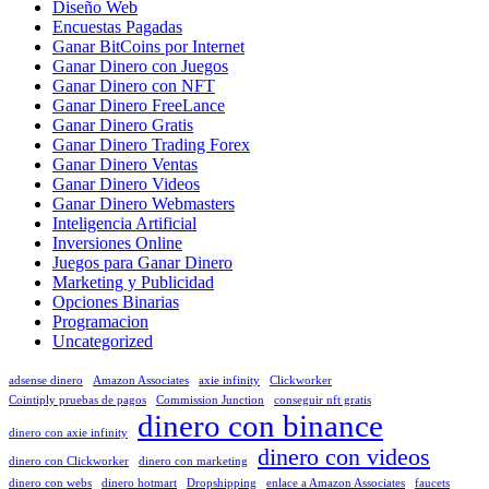
Diseño Web
Encuestas Pagadas
Ganar BitCoins por Internet
Ganar Dinero con Juegos
Ganar Dinero con NFT
Ganar Dinero FreeLance
Ganar Dinero Gratis
Ganar Dinero Trading Forex
Ganar Dinero Ventas
Ganar Dinero Videos
Ganar Dinero Webmasters
Inteligencia Artificial
Inversiones Online
Juegos para Ganar Dinero
Marketing y Publicidad
Opciones Binarias
Programacion
Uncategorized
adsense dinero
Amazon Associates
axie infinity
Clickworker
Cointiply pruebas de pagos
Commission Junction
conseguir nft gratis
dinero con binance
dinero con axie infinity
dinero con videos
dinero con Clickworker
dinero con marketing
dinero con webs
dinero hotmart
Dropshipping
enlace a Amazon Associates
faucets