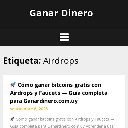
Skip
Ganar Dinero
to
content
Etiqueta:
Airdrops
Cómo ganar bitcoins gratis con
Airdrops y Faucets — Guía completa
para Ganardinero.com.uy
septiembre 6, 2025
Cómo ganar bitcoins gratis con Airdrops y Faucets —
Guía completa para Ganardinero.com.uy Aprender a usar