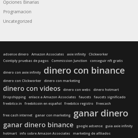
Opciones Binarias
Programacion
Uncategorized
adsense dinero
Amazon Associates
axie infinity
Clickworker
Cointiply pruebas de pagos
Commission Junction
conseguir nft gratis
dinero con binance
dinero con axie infinity
dinero con Clickworker
dinero con marketing
dinero con videos
dinero con webs
dinero hotmart
Dropshipping
enlace a Amazon Associates
faucets
faucets significado
freebitco.in
freebitcoin en español
freebitco registro
Freecash
ganar dinero
free cash internet
ganar con marketing
ganar dinero binance
google adsense
guia axie infinity
hotmart
info sobre Amazon Associates
marketing de afiliados